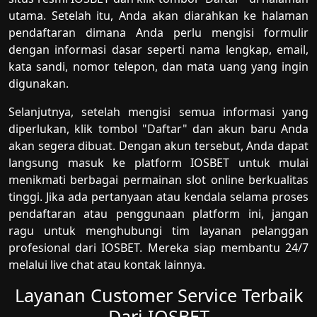
utama. Setelah itu, Anda akan diarahkan ke halaman
pendaftaran dimana Anda perlu mengisi formulir
dengan informasi dasar seperti nama lengkap, email,
kata sandi, nomor telepon, dan mata uang yang ingin
digunakan.
Selanjutnya, setelah mengisi semua informasi yang
diperlukan, klik tombol "Daftar" dan akun baru Anda
akan segera dibuat. Dengan akun tersebut, Anda dapat
langsung masuk ke platform IOSBET untuk mulai
menikmati berbagai permainan slot online berkualitas
tinggi. Jika ada pertanyaan atau kendala selama proses
pendaftaran atau penggunaan platform ini, jangan
ragu untuk menghubungi tim layanan pelanggan
profesional dari IOSBET. Mereka siap membantu 24/7
melalui live chat atau kontak lainnya.
Layanan Customer Service Terbaik
Dari IOSBET