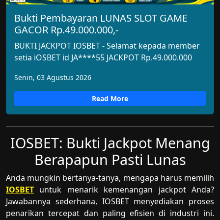
Bukti Pembayaran LUNAS SLOT GAME
GACOR Rp.49.000.000,-
BUKTI JACKPOT IOSBET - Selamat kepada member
setia iOSBET id JA****55 JACKPOT Rp.49.000.000
Senin, 03 Agustus 2026
Read More
IOSBET: Bukti Jackpot Menang
Berapapun Pasti Lunas
Anda mungkin bertanya-tanya, mengapa harus memilih
IOSBET
untuk menarik kemenangan jackpot Anda?
Jawabannya sederhana, IOSBET menyediakan proses
penarikan tercepat dan paling efisien di industri ini.