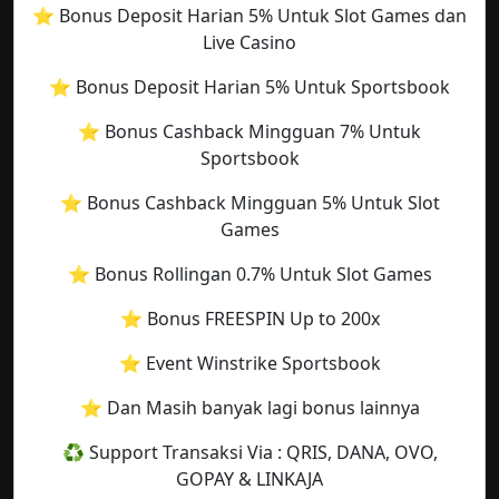
⭐️ Bonus Deposit Harian 5% Untuk Slot Games dan
Live Casino
⭐️ Bonus Deposit Harian 5% Untuk Sportsbook
⭐️ Bonus Cashback Mingguan 7% Untuk
Sportsbook
⭐️ Bonus Cashback Mingguan 5% Untuk Slot
Games
⭐️ Bonus Rollingan 0.7% Untuk Slot Games
⭐️ Bonus FREESPIN Up to 200x
⭐️ Event Winstrike Sportsbook
⭐️ Dan Masih banyak lagi bonus lainnya
♻️ Support Transaksi Via : QRIS, DANA, OVO,
GOPAY & LINKAJA