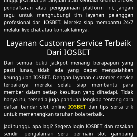
tinggi. Jika ada pertanyaan atau kendala selama proses
pendaftaran atau penggunaan platform ini, jangan
ragu untuk menghubungi tim layanan pelanggan
profesional dari IOSBET. Mereka siap membantu 24/7
melalui live chat atau kontak lainnya.
Layanan Customer Service Terbaik
Dari IOSBET
Dari semua bukti jackpot menang berapapun yang
pasti lunas, tidak ada yang dapat mengalahkan
keunggulan IOSBET. Dengan layanan customer service
terbaiknya, mereka selalu siap membantu para
member dalam setiap kesulitan yang dihadapi. Tidak
hanya itu, tersedia juga panduan lengkap tentang cara
daftar bandar slot online
IOSBET
dan tips serta trik
untuk memenangkan taruhan bola terbaik.
Jadi tunggu apa lagi? Segera login IOSBET dan rasakan
sendiri pengalaman seru bermain slot gampang