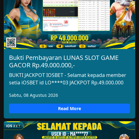
Bukti Pembayaran LUNAS SLOT GAME
GACOR Rp.49.000.000,-
BUKTI JACKPOT IOSBET - Selamat kepada member
setia iOSBET id LO****03 JACKPOT Rp.49.000.000
Sabtu, 08 Agustus 2026
Read More