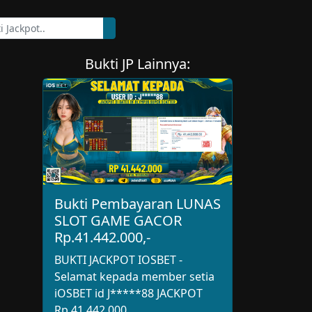
Bukti JP Lainnya:
Bukti Pembayaran LUNAS
SLOT GAME GACOR
Rp.41.442.000,-
BUKTI JACKPOT IOSBET -
Selamat kepada member setia
iOSBET id J*****88 JACKPOT
Rp.41.442.000