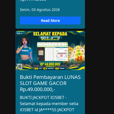
Senin, 03 Agustus 2026
Read More
Bukti Pembayaran LUNAS
SLOT GAME GACOR
Rp.49.000.000,-
BUKTI JACKPOT IOSBET -
Selamat kepada member setia
iOSBET id JA****55 JACKPOT