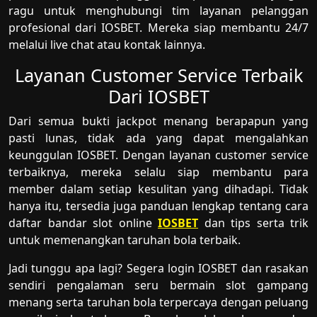
ragu untuk menghubungi tim layanan pelanggan
profesional dari IOSBET. Mereka siap membantu 24/7
melalui live chat atau kontak lainnya.
Layanan Customer Service Terbaik
Dari IOSBET
Dari semua bukti jackpot menang berapapun yang
pasti lunas, tidak ada yang dapat mengalahkan
keunggulan IOSBET. Dengan layanan customer service
terbaiknya, mereka selalu siap membantu para
member dalam setiap kesulitan yang dihadapi. Tidak
hanya itu, tersedia juga panduan lengkap tentang cara
daftar bandar slot online
IOSBET
dan tips serta trik
untuk memenangkan taruhan bola terbaik.
Jadi tunggu apa lagi? Segera login IOSBET dan rasakan
sendiri pengalaman seru bermain slot gampang
menang serta taruhan bola terpercaya dengan peluang