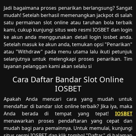
Jadi bagaimana proses penarikan berlangsung? Sangat
mudah! Setelah berhasil memenangkan jackpot di salah
satu permainan slot online atau taruhan bola terbaik
kami, cukup kunjungi situs web resmi IOSBET dan login
ke akun anda menggunakan detail login iosbet anda.
Setelah masuk ke akun anda, temukan opsi "Penarikan"
atau "Withdraw" pada menu utama lalu ikuti petunjuk
selanjutnya untuk melengkapi proses penarikan. Tim
layanan pelanggan kami akan selalu si
Cara Daftar Bandar Slot Online
IOSBET
Apakah Anda mencari cara yang mudah untuk
mendaftar di bandar slot online terbaik? Jika iya, maka
Anda berada di tempat yang tepat!
IOSBET
menawarkan proses pendaftaran yang cepat dan
mudah bagi para pemainnya. Untuk memulai, kunjungi
situs resmi IOSBET dan klik tombol "Daftar" di halaman