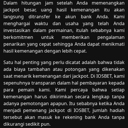
Dalam hitungan jam setelah Anda memenangkan
jackpot besar, uang hasil kemenangan itu akan
langsung ditransfer ke akun bank Anda. Kami
menghargai waktu dan usaha yang telah Anda
investasikan dalam permainan, itulah sebabnya kami
berkomitmen untuk memberikan pengalaman
penarikan yang cepat sehingga Anda dapat menikmati
hasil kemenangan dengan lebih cepat.
Satu hal penting yang perlu dicatat adalah bahwa tidak
ada biaya tambahan atau potongan yang dikenakan
saat menarik kemenangan dari jackpot. Di IOSBET, kami
sepenuhnya transparan dalam hal pembayaran kepada
para pemain kami. Kami percaya bahwa setiap
kemenangan harus dikirimkan secara lengkap tanpa
adanya pemotongan apapun. Itu sebabnya ketika Anda
menjadi pemenang jackpot di IOSBET, jumlah hadiah
tersebut akan masuk ke rekening bank Anda tanpa
dikurangi sedikit pun.