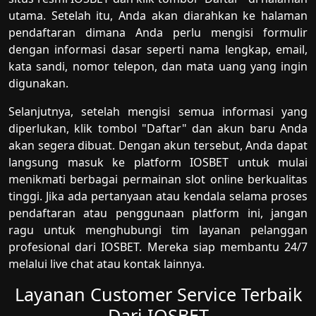
utama. Setelah itu, Anda akan diarahkan ke halaman
pendaftaran dimana Anda perlu mengisi formulir
dengan informasi dasar seperti nama lengkap, email,
kata sandi, nomor telepon, dan mata uang yang ingin
digunakan.
Selanjutnya, setelah mengisi semua informasi yang
diperlukan, klik tombol "Daftar" dan akun baru Anda
akan segera dibuat. Dengan akun tersebut, Anda dapat
langsung masuk ke platform IOSBET untuk mulai
menikmati berbagai permainan slot online berkualitas
tinggi. Jika ada pertanyaan atau kendala selama proses
pendaftaran atau penggunaan platform ini, jangan
ragu untuk menghubungi tim layanan pelanggan
profesional dari IOSBET. Mereka siap membantu 24/7
melalui live chat atau kontak lainnya.
Layanan Customer Service Terbaik
Dari IOSBET