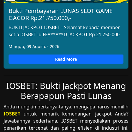
Bukti Pembayaran LUNAS SLOT GAME
GACOR Rp.21.750.000,-
BUKTI JACKPOT IOSBET - Selamat kepada member
setia iOSBET id FE******D JACKPOT Rp.21.750.000
Minggu, 09 Agustus 2026
Read More
IOSBET: Bukti Jackpot Menang
Berapapun Pasti Lunas
Anda mungkin bertanya-tanya, mengapa harus memilih
IOSBET
untuk menarik kemenangan jackpot Anda?
Jawabannya sederhana, IOSBET menyediakan proses
penarikan tercepat dan paling efisien di industri ini.