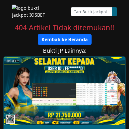
404 Artikel Tidak ditemukan!!
Kembali ke Beranda
Bukti JP Lainnya: