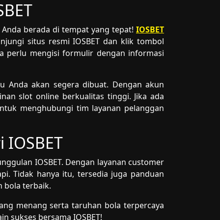
OSBET
a Anda berada di tempat yang tepat!
IOSBET
ungi situs resmi IOSBET dan klik tombol
a perlu mengisi formulir dengan informasi
aru Anda akan segera dibuat. Dengan akun
 slot online berkualitas tinggi. Jika ada
 untuk menghubungi tim layanan pelanggan
i IOSBET
eunggulan IOSBET. Dengan layanan customer
i. Tidak hanya itu, tersedia juga panduan
 bola terbaik.
pang menang serta taruhan bola terpercaya
ain sukses bersama IOSBET!