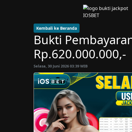
Kembali ke Beranda
Bukti Pembayar
Rp.620.000.000,-
Selasa, 30 Juni 2026 03:39 WIB