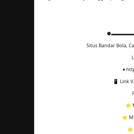
●▬▬▬▬
Situs Bandar Bola, C
♦️ ht
📱 Link V
⭐️ 
⭐️ Mi
⭐️