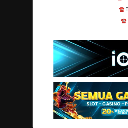
☎️ T
☎️ 