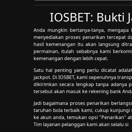
IOSBET: Bukti
Anda mungkin bertanya-tanya, mengapa
menyediakan proses penarikan tercepat dan
hasil kemenangan itu akan langsung ditr
permainan, itulah sebabnya kami berkom
kemenangan dengan lebih cepat.
Satu hal penting yang perlu dicatat ada
jackpot. Di IOSBET, kami sepenuhnya tran
dikirimkan secara lengkap tanpa adanya 
tersebut akan masuk ke rekening bank Anda
Jadi bagaimana proses penarikan berlangs
taruhan bola terbaik kami, cukup kunjungi
ke akun anda, temukan opsi "Penarikan" at
Tim layanan pelanggan kami akan selalu si