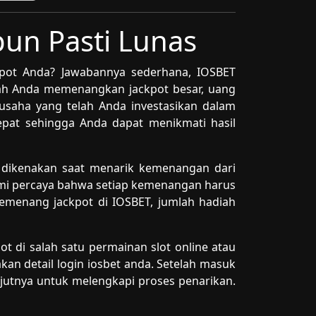
un Pasti Lunas
ot Anda? Jawabannya sederhana, IOSBET
telah Anda memenangkan jackpot besar, uang
usaha yang telah Anda investasikan dalam
pat sehingga Anda dapat menikmati hasil
g dikenakan saat menarik kemenangan dari
ami percaya bahwa setiap kemenangan harus
emenang jackpot di IOSBET, jumlah hadiah
 di salah satu permainan slot online atau
an detail login iosbet anda. Setelah masuk
njutnya untuk melengkapi proses penarikan.