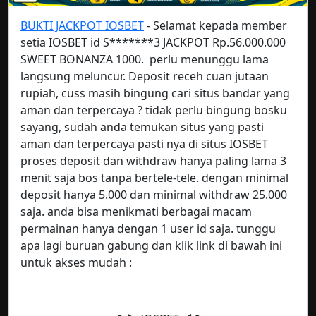
BUKTI JACKPOT IOSBET
- Selamat kepada member
setia IOSBET id S*******3 JACKPOT Rp.56.000.000
SWEET BONANZA 1000. perlu menunggu lama
langsung meluncur. Deposit receh cuan jutaan
rupiah, cuss masih bingung cari situs bandar yang
aman dan terpercaya ? tidak perlu bingung bosku
sayang, sudah anda temukan situs yang pasti
aman dan terpercaya pasti nya di situs IOSBET
proses deposit dan withdraw hanya paling lama 3
menit saja bos tanpa bertele-tele. dengan minimal
deposit hanya 5.000 dan minimal withdraw 25.000
saja. anda bisa menikmati berbagai macam
permainan hanya dengan 1 user id saja. tunggu
apa lagi buruan gabung dan klik link di bawah ini
untuk akses mudah :