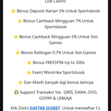
Live Casino
⭐️ Bonus Deposit Harian 5% Untuk Sportsbook
⭐️ Bonus Cashback Mingguan 7% Untuk
Sportsbook
⭐️ Bonus Cashback Mingguan 5% Untuk Slot
Games
⭐️ Bonus Rollingan 0.7% Untuk Slot Games
⭐️ Bonus FREESPIN Up to 200x
⭐️ Event Winstrike Sportsbook
⭐️ Dan Masih banyak lagi bonus lainnya
♻️ Support Transaksi Via : QRIS, DANA, OVO,
GOPAY & LINKAJA
Klik Disini
DAFTAR IOSBET
Untuk mendaftar Cs