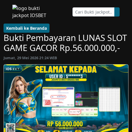
Kembali ke Beranda
Bukti Pembayaran LUNAS SLOT
GAME GACOR Rp.56.000.000,-
Jumat, 29 Mei 2026 21:24 WIB