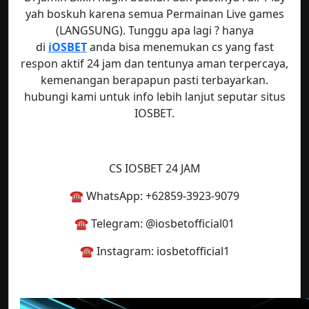
yah boskuh karena semua Permainan Live games
(LANGSUNG). Tunggu apa lagi ? hanya
di
iOSBET
anda bisa menemukan cs yang fast
respon aktif 24 jam dan tentunya aman terpercaya,
kemenangan berapapun pasti terbayarkan.
hubungi kami untuk info lebih lanjut seputar situs
IOSBET.
CS IOSBET 24 JAM
☎️ WhatsApp: +62859-3923-9079
☎️ Telegram: @iosbetofficial01
☎️ Instagram: iosbetofficial1