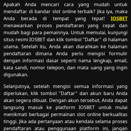
Apakah Anda mencari cara yang mudah untuk
mendaftar di bandar slot online terbaik? Jika iya, maka
Anda berada di tempat yang tepat!
IOSBET
menawarkan proses pendaftaran yang cepat dan
mudah bagi para pemainnya. Untuk memulai, kunjungi
situs resmi IOSBET dan klik tombol "Daftar" di halaman
utama. Setelah itu, Anda akan diarahkan ke halaman
pendaftaran dimana Anda perlu mengisi formulir
dengan informasi dasar seperti nama lengkap, email,
kata sandi, nomor telepon, dan mata uang yang ingin
digunakan.
Selanjutnya, setelah mengisi semua informasi yang
diperlukan, klik tombol "Daftar" dan akun baru Anda
akan segera dibuat. Dengan akun tersebut, Anda dapat
langsung masuk ke platform IOSBET untuk mulai
menikmati berbagai permainan slot online berkualitas
tinggi. Jika ada pertanyaan atau kendala selama proses
pendaftaran atau penggunaan platform ini, jangan