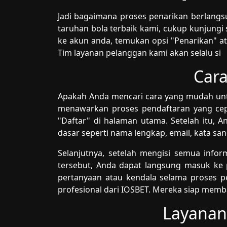
Jadi bagaimana proses penarikan berlangs
taruhan bola terbaik kami, cukup kunjungi
ke akun anda, temukan opsi "Penarikan" at
Tim layanan pelanggan kami akan selalu si
Cara
Apakah Anda mencari cara yang mudah untuk
menawarkan proses pendaftaran yang cep
"Daftar" di halaman utama. Setelah itu, 
dasar seperti nama lengkap, email, kata sa
Selanjutnya, setelah mengisi semua info
tersebut, Anda dapat langsung masuk ke p
pertanyaan atau kendala selama proses p
profesional dari IOSBET. Mereka siap memban
Layanan