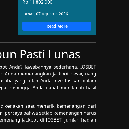
Rp.11.802.000
Jumat, 07 Agustus 2026
Read More
un Pasti Lunas
ot Anda? Jawabannya sederhana, IOSBET
telah Anda memenangkan jackpot besar, uang
usaha yang telah Anda investasikan dalam
pat sehingga Anda dapat menikmati hasil
g dikenakan saat menarik kemenangan dari
ami percaya bahwa setiap kemenangan harus
emenang jackpot di IOSBET, jumlah hadiah