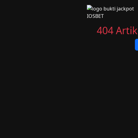
404 Arti