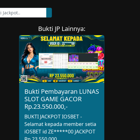
Bukti JP Lainnya:
Bukti Pembayaran LUNAS
SLOT GAME GACOR
Rp.23.550.000,-
BUKTI JACKPOT IOSBET -
Selamat kepada member setia
iOSBET id ZE*****00 JACKPOT
Rp.23.550.000