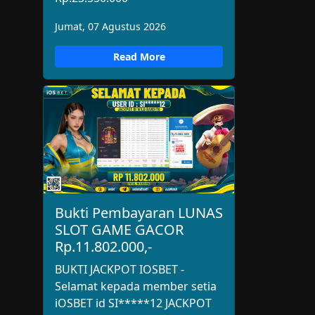
Jumat, 07 Agustus 2026
Read More
Bukti Pembayaran LUNAS
SLOT GAME GACOR
Rp.11.802.000,-
BUKTI JACKPOT IOSBET -
Selamat kepada member setia
iOSBET id SI*****12 JACKPOT