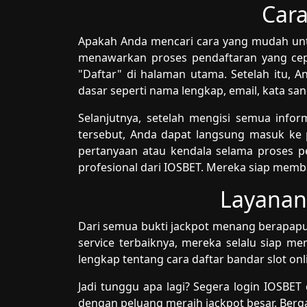
Cara
Apakah Anda mencari cara yang mudah untuk
menawarkan proses pendaftaran yang cep
"Daftar" di halaman utama. Setelah itu, 
dasar seperti nama lengkap, email, kata sa
Selanjutnya, setelah mengisi semua info
tersebut, Anda dapat langsung masuk ke p
pertanyaan atau kendala selama proses p
profesional dari IOSBET. Mereka siap memban
Layanan
Dari semua bukti jackpot menang berapapu
service terbaiknya, mereka selalu siap m
lengkap tentang cara daftar bandar slot on
Jadi tunggu apa lagi? Segera login IOSBE
dengan peluang meraih jackpot besar. Berg