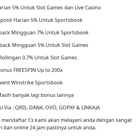
rian 5% Untuk Slot Games dan Live Casino
posit Harian 5% Untuk Sportsbook
back Mingguan 7% Untuk Sportsbook
back Mingguan 5% Untuk Slot Games
Rollingan 0.7% Untuk Slot Games
Bonus FREESPIN Up to 200x
vent Winstrike Sportsbook
asih banyak lagi bonus lainnya
i Via : QRIS, DANA, OVO, GOPAY & LINKAJA
mendaftar Cs kami akan melayani anda dengan sangat
 dan online 24 jam pastinya untuk anda.