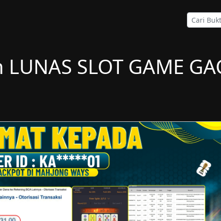
an LUNAS SLOT GAME G