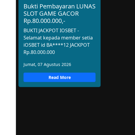
Bukti Pembayaran LUNAS
SLOT GAME GACOR
Rp.80.000.000,-
BUKTI JACKPOT IOSBET -
Selamat kepada member setia
iOSBET id BA****12 JACKPOT
Rp.80.000.000
Jumat, 07 Agustus 2026
Read More