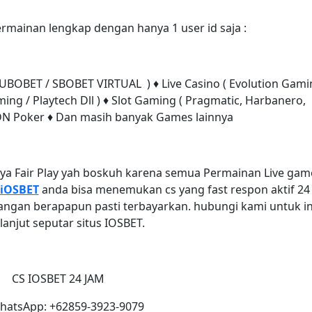
mainan lengkap dengan hanya 1 user id saja :
UBOBET / SBOBET VIRTUAL ) ♦️ Live Casino ( Evolution Gami
ing / Playtech Dll ) ♦️ Slot Gaming ( Pragmatic, Harbanero,
 IDN Poker ♦️ Dan masih banyak Games lainnya
nya Fair Play yah boskuh karena semua Permainan Live gam
iOSBET
anda bisa menemukan cs yang fast respon aktif 24
ngan berapapun pasti terbayarkan. hubungi kami untuk i
 lanjut seputar situs IOSBET.
CS IOSBET 24 JAM
hatsApp: +62859-3923-9079