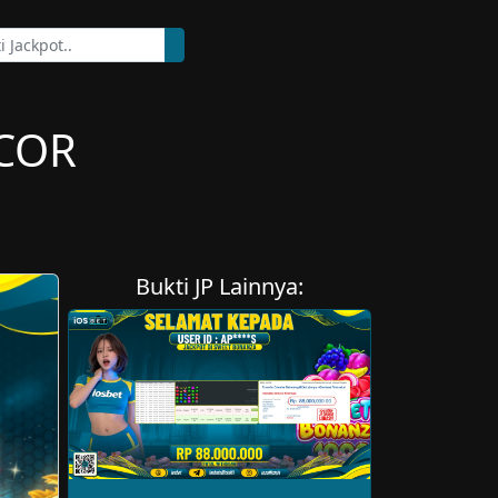
ACOR
Bukti JP Lainnya: