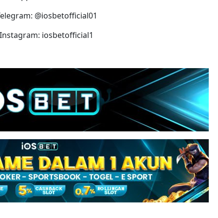
elegram: @iosbetofficial01
Instagram: iosbetofficial1