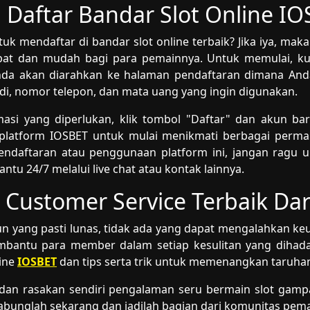
 Daftar Bandar Slot Online I
 mendaftar di bandar slot online terbaik? Jika iya, mak
at dan mudah bagi para pemainnya. Untuk memulai, kunj
Anda akan diarahkan ke halaman pendaftaran dimana And
ndi, nomor telepon, dan mata uang yang ingin digunakan.
rmasi yang diperlukan, klik tombol "Daftar" dan akun b
latform IOSBET untuk mulai menikmati berbagai permainan
endaftaran atau penggunaan platform ini, jangan ragu
tu 24/7 melalui live chat atau kontak lainnya.
 Customer Service Terbaik Dar
n yang pasti lunas, tidak ada yang dapat mengalahkan k
embantu para member dalam setiap kesulitan yang dihadap
line
IOSBET
dan tips serta trik untuk memenangkan taruhan
T dan rasakan sendiri pengalaman seru bermain slot gam
abunglah sekarang dan jadilah bagian dari komunitas pem