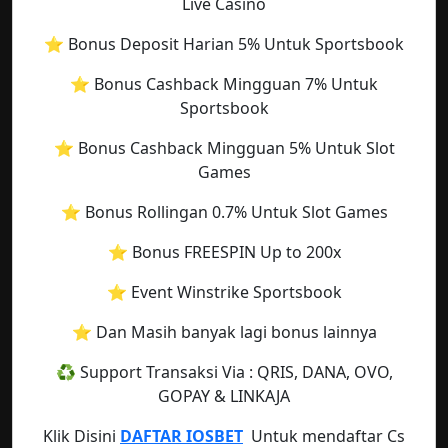
Live Casino
⭐️ Bonus Deposit Harian 5% Untuk Sportsbook
⭐️ Bonus Cashback Mingguan 7% Untuk
Sportsbook
⭐️ Bonus Cashback Mingguan 5% Untuk Slot
Games
⭐️ Bonus Rollingan 0.7% Untuk Slot Games
⭐️ Bonus FREESPIN Up to 200x
⭐️ Event Winstrike Sportsbook
⭐️ Dan Masih banyak lagi bonus lainnya
♻️ Support Transaksi Via : QRIS, DANA, OVO,
GOPAY & LINKAJA
Klik Disini
DAFTAR IOSBET
Untuk mendaftar Cs