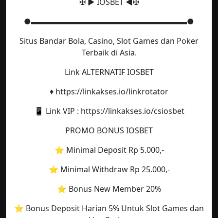
✠ ► IOSBET ◄✠
●▬▬▬▬▬▬▬▬▬▬▬▬▬▬▬▬▬▬▬▬●
Situs Bandar Bola, Casino, Slot Games dan Poker
Terbaik di Asia.
Link ALTERNATIF IOSBET
♦️ https://linkakses.io/linkrotator
📱 Link VIP : https://linkakses.io/csiosbet
PROMO BONUS IOSBET
⭐️ Minimal Deposit Rp 5.000,-
⭐️ Minimal Withdraw Rp 25.000,-
⭐️ Bonus New Member 20%
⭐️ Bonus Deposit Harian 5% Untuk Slot Games dan