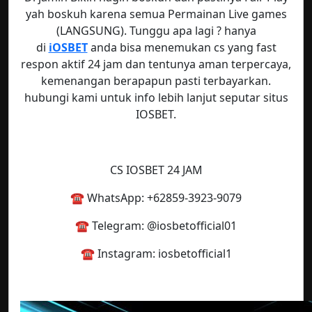
yah boskuh karena semua Permainan Live games
(LANGSUNG). Tunggu apa lagi ? hanya
di
iOSBET
anda bisa menemukan cs yang fast
respon aktif 24 jam dan tentunya aman terpercaya,
kemenangan berapapun pasti terbayarkan.
hubungi kami untuk info lebih lanjut seputar situs
IOSBET.
CS IOSBET 24 JAM
☎️ WhatsApp: +62859-3923-9079
☎️ Telegram: @iosbetofficial01
☎️ Instagram: iosbetofficial1