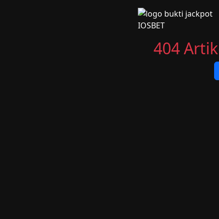
404 Arti