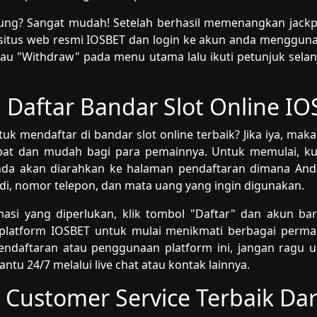
ung? Sangat mudah! Setelah berhasil memenangkan jackpot
 situs web resmi IOSBET dan login ke akun anda menggunak
au "Withdraw" pada menu utama lalu ikuti petunjuk sela
 Daftar Bandar Slot Online I
 mendaftar di bandar slot online terbaik? Jika iya, mak
at dan mudah bagi para pemainnya. Untuk memulai, kunj
Anda akan diarahkan ke halaman pendaftaran dimana And
ndi, nomor telepon, dan mata uang yang ingin digunakan.
rmasi yang diperlukan, klik tombol "Daftar" dan akun b
latform IOSBET untuk mulai menikmati berbagai permainan
endaftaran atau penggunaan platform ini, jangan ragu
tu 24/7 melalui live chat atau kontak lainnya.
 Customer Service Terbaik Dar