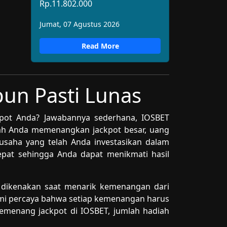
Rp.11.802.000
Jumat, 07 Agustus 2026
Read More
un Pasti Lunas
ot Anda? Jawabannya sederhana, IOSBET
telah Anda memenangkan jackpot besar, uang
usaha yang telah Anda investasikan dalam
pat sehingga Anda dapat menikmati hasil
g dikenakan saat menarik kemenangan dari
ami percaya bahwa setiap kemenangan harus
emenang jackpot di IOSBET, jumlah hadiah