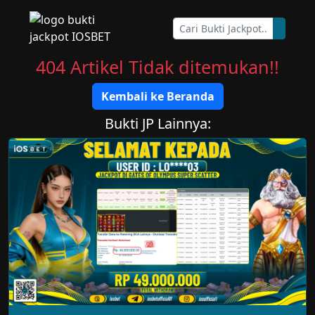
404 Artikel Tidak ditemukan!!
Kembali ke Beranda
Bukti JP Lainnya: