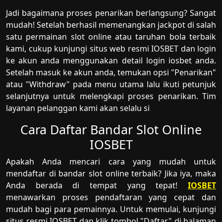
Jadi bagaimana proses penarikan berlangsung? Sangat
mudah! Setelah berhasil memenangkan jackpot di salah
satu permainan slot online atau taruhan bola terbaik
kami, cukup kunjungi situs web resmi IOSBET dan login
ke akun anda menggunakan detail login iosbet anda.
Setelah masuk ke akun anda, temukan opsi "Penarikan"
atau "Withdraw" pada menu utama lalu ikuti petunjuk
selanjutnya untuk melengkapi proses penarikan. Tim
layanan pelanggan kami akan selalu si
Cara Daftar Bandar Slot Online
IOSBET
Apakah Anda mencari cara yang mudah untuk
mendaftar di bandar slot online terbaik? Jika iya, maka
Anda berada di tempat yang tepat!
IOSBET
menawarkan proses pendaftaran yang cepat dan
mudah bagi para pemainnya. Untuk memulai, kunjungi
situs resmi IOSBET dan klik tombol "Daftar" di halaman