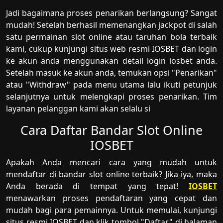
Jadi bagaimana proses penarikan berlangsung? Sangat
mudah! Setelah berhasil memenangkan jackpot di salah
satu permainan slot online atau taruhan bola terbaik
kami, cukup kunjungi situs web resmi IOSBET dan login
ke akun anda menggunakan detail login iosbet anda.
Setelah masuk ke akun anda, temukan opsi "Penarikan"
atau "Withdraw" pada menu utama lalu ikuti petunjuk
selanjutnya untuk melengkapi proses penarikan. Tim
layanan pelanggan kami akan selalu si
Cara Daftar Bandar Slot Online
IOSBET
Apakah Anda mencari cara yang mudah untuk
mendaftar di bandar slot online terbaik? Jika iya, maka
Anda berada di tempat yang tepat!
IOSBET
menawarkan proses pendaftaran yang cepat dan
mudah bagi para pemainnya. Untuk memulai, kunjungi
situs resmi IOSBET dan klik tombol "Daftar" di halaman