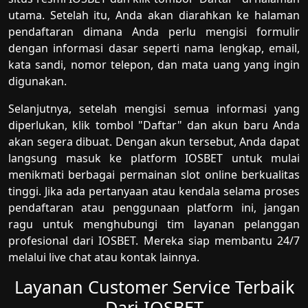
utama. Setelah itu, Anda akan diarahkan ke halaman
pendaftaran dimana Anda perlu mengisi formulir
dengan informasi dasar seperti nama lengkap, email,
kata sandi, nomor telepon, dan mata uang yang ingin
digunakan.
Selanjutnya, setelah mengisi semua informasi yang
diperlukan, klik tombol "Daftar" dan akun baru Anda
akan segera dibuat. Dengan akun tersebut, Anda dapat
langsung masuk ke platform IOSBET untuk mulai
menikmati berbagai permainan slot online berkualitas
tinggi. Jika ada pertanyaan atau kendala selama proses
pendaftaran atau penggunaan platform ini, jangan
ragu untuk menghubungi tim layanan pelanggan
profesional dari IOSBET. Mereka siap membantu 24/7
melalui live chat atau kontak lainnya.
Layanan Customer Service Terbaik
Dari IOSBET