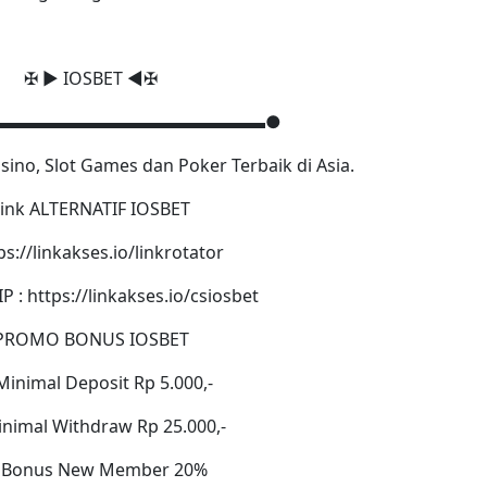
✠ ► IOSBET ◄✠
▬▬▬▬▬▬▬▬▬▬▬▬▬▬▬▬●
asino, Slot Games dan Poker Terbaik di Asia.
Link ALTERNATIF IOSBET
tps://linkakses.io/linkrotator
IP : https://linkakses.io/csiosbet
PROMO BONUS IOSBET
Minimal Deposit Rp 5.000,-
nimal Withdraw Rp 25.000,-
 Bonus New Member 20%