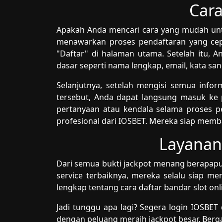
Cara
Apakah Anda mencari cara yang mudah untuk
menawarkan proses pendaftaran yang cep
"Daftar" di halaman utama. Setelah itu, 
dasar seperti nama lengkap, email, kata sa
Selanjutnya, setelah mengisi semua info
tersebut, Anda dapat langsung masuk ke p
pertanyaan atau kendala selama proses p
profesional dari IOSBET. Mereka siap memban
Layanan
Dari semua bukti jackpot menang berapapu
service terbaiknya, mereka selalu siap m
lengkap tentang cara daftar bandar slot on
Jadi tunggu apa lagi? Segera login IOSBE
dengan peluang meraih jackpot besar. Berg