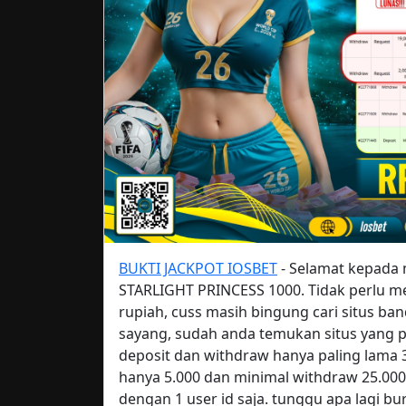
BUKTI JACKPOT IOSBET
- Selamat kepada 
STARLIGHT PRINCESS 1000. Tidak perlu m
rupiah, cuss masih bingung cari situs ba
sayang, sudah anda temukan situs yang pa
deposit dan withdraw hanya paling lama 3
hanya 5.000 dan minimal withdraw 25.00
dengan 1 user id saja. tunggu apa lagi bu