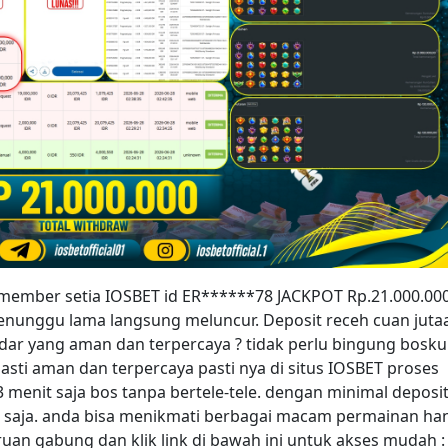
member setia IOSBET id ER******78 JACKPOT Rp.21.000.00
enunggu lama langsung meluncur. Deposit receh cuan juta
ndar yang aman dan terpercaya ? tidak perlu bingung bosku
sti aman dan terpercaya pasti nya di situs IOSBET proses
 menit saja bos tanpa bertele-tele. dengan minimal deposi
0 saja. anda bisa menikmati berbagai macam permainan ha
ruan gabung dan klik link di bawah ini untuk akses mudah :