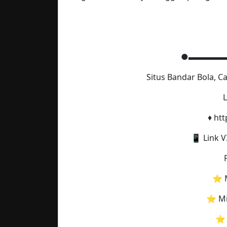
●▬▬▬▬
Situs Bandar Bola, C
♦️ ht
📱 Link V
⭐️ 
⭐️ Mi
⭐️