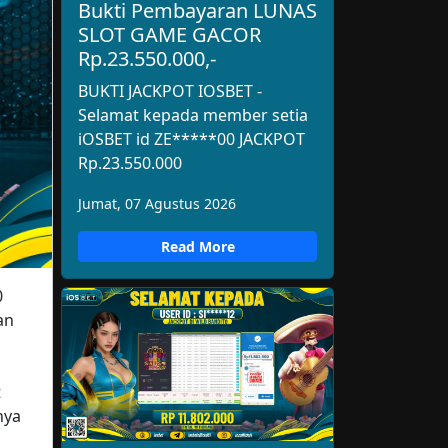
Bukti Pembayaran LUNAS
SLOT GAME GACOR
Rp.23.550.000,-
BUKTI JACKPOT IOSBET -
Selamat kepada member setia
iOSBET id ZE*****00 JACKPOT
Rp.23.550.000
Jumat, 07 Agustus 2026
Read More
0
an
t
nya