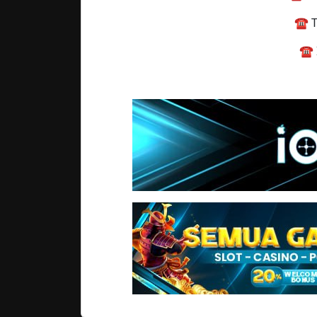
☎️ T
☎️ 