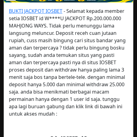
BUKTI JACKPOT IOSBET
- Selamat kepada member
setia IOSBET id W****U JACKPOT Rp.200.000.000
MAHJONG WAYS. Tidak perlu menunggu lama
langsung meluncur. Deposit receh cuan jutaan
rupiah, cuss masih bingung cari situs bandar yang
aman dan terpercaya ? tidak perlu bingung bosku
sayang, sudah anda temukan situs yang pasti
aman dan terpercaya pasti nya di situs IOSBET
proses deposit dan withdraw hanya paling lama 3
menit saja bos tanpa bertele-tele. dengan minimal
deposit hanya 5.000 dan minimal withdraw 25.000
saja. anda bisa menikmati berbagai macam
permainan hanya dengan 1 user id saja. tunggu
apa lagi buruan gabung dan klik link di bawah ini
untuk akses mudah :