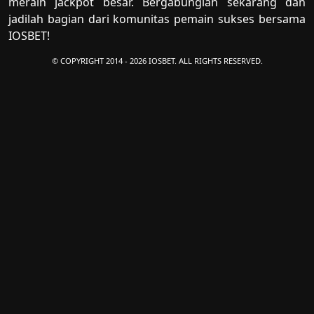
meraih jackpot besar. Bergabunglah sekarang dan
jadilah bagian dari komunitas pemain sukses bersama
IOSBET!
© COPYRIGHT 2014 - 2026 IOSBET. ALL RIGHTS RESERVED.