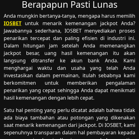
Berapapun Pasti Lunas
Anda mungkin bertanya-tanya, mengapa harus memilih
IOSBET
untuk menarik kemenangan jackpot Anda?
Jawabannya sederhana, IOSBET menyediakan proses
penarikan tercepat dan paling efisien di industri ini.
Dalam hitungan jam setelah Anda memenangkan
jackpot besar, uang hasil kemenangan itu akan
langsung ditransfer ke akun bank Anda. Kami
menghargai waktu dan usaha yang telah Anda
investasikan dalam permainan, itulah sebabnya kami
berkomitmen untuk memberikan pengalaman
penarikan yang cepat sehingga Anda dapat menikmati
hasil kemenangan dengan lebih cepat.
Satu hal penting yang perlu dicatat adalah bahwa tidak
ada biaya tambahan atau potongan yang dikenakan
saat menarik kemenangan dari jackpot. Di IOSBET, kami
sepenuhnya transparan dalam hal pembayaran kepada