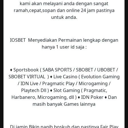
kami akan melayani anda dengan sangat
ramah,cepat,sopan dan online 24 jam pastinya
untuk anda.
IOSBET Menyediakan Permainan lengkap dengan
hanya 1 user id saja :
♦️ Sportsbook ( SABA SPORTS / SBOBET / UBOBET /
SBOBET VIRTUAL ) ♦️ Live Casino ( Evolution Gaming
/ IDN Live / Pragmatic Play / Microgaming /
Playtech Dll ) ♦️ Slot Gaming ( Pragmatic,
Harbanero, Microgaming, dll ) ♦️ IDN Poker ♦️ Dan
masih banyak Games lainnya
Di jamin Bikin nagih boskuh dan pastinya Fair Play