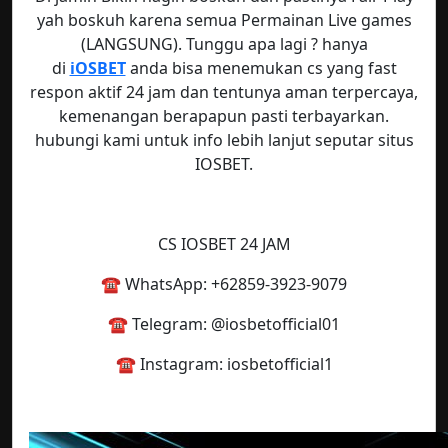
yah boskuh karena semua Permainan Live games
(LANGSUNG). Tunggu apa lagi ? hanya
di
iOSBET
anda bisa menemukan cs yang fast
respon aktif 24 jam dan tentunya aman terpercaya,
kemenangan berapapun pasti terbayarkan.
hubungi kami untuk info lebih lanjut seputar situs
IOSBET.
CS IOSBET 24 JAM
☎️ WhatsApp: +62859-3923-9079
☎️ Telegram: @iosbetofficial01
☎️ Instagram: iosbetofficial1