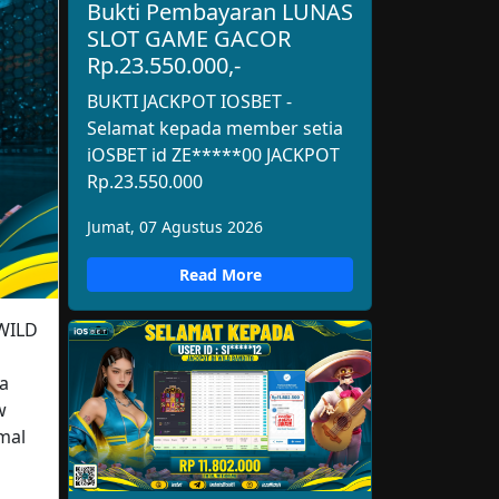
Bukti Pembayaran LUNAS
SLOT GAME GACOR
Rp.23.550.000,-
BUKTI JACKPOT IOSBET -
Selamat kepada member setia
iOSBET id ZE*****00 JACKPOT
Rp.23.550.000
Jumat, 07 Agustus 2026
Read More
 WILD
da
w
mal