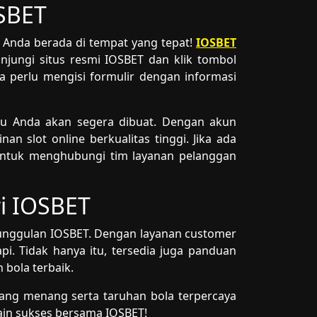
OSBET
a Anda berada di tempat yang tepat!
IOSBET
ungi situs resmi IOSBET dan klik tombol
a perlu mengisi formulir dengan informasi
aru Anda akan segera dibuat. Dengan akun
 slot online berkualitas tinggi. Jika ada
 untuk menghubungi tim layanan pelanggan
i IOSBET
eunggulan IOSBET. Dengan layanan customer
i. Tidak hanya itu, tersedia juga panduan
 bola terbaik.
pang menang serta taruhan bola terpercaya
ain sukses bersama IOSBET!