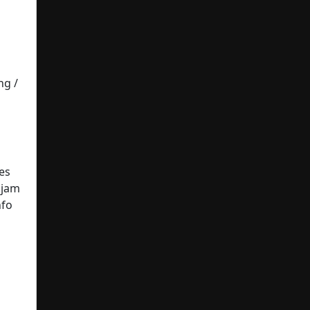
ng /
es
 jam
nfo