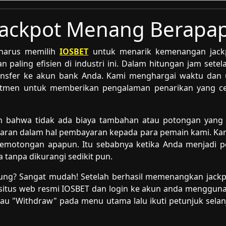
 Jackpot Menang Berapap
 harus memilih
IOSBET
untuk menarik kemenangan jackp
 paling efisien di industri ini. Dalam hitungan jam se
ansfer ke akun bank Anda. Kami menghargai waktu dan 
itmen untuk memberikan pengalaman penarikan yang ce
lah bahwa tidak ada biaya tambahan atau potongan yan
sparan dalam hal pembayaran kepada para pemain kami. K
pemotongan apapun. Itu sebabnya ketika Anda menjadi p
 tanpa dikurangi sedikit pun.
ung? Sangat mudah! Setelah berhasil memenangkan jackpot
 situs web resmi IOSBET dan login ke akun anda menggunak
au "Withdraw" pada menu utama lalu ikuti petunjuk sela