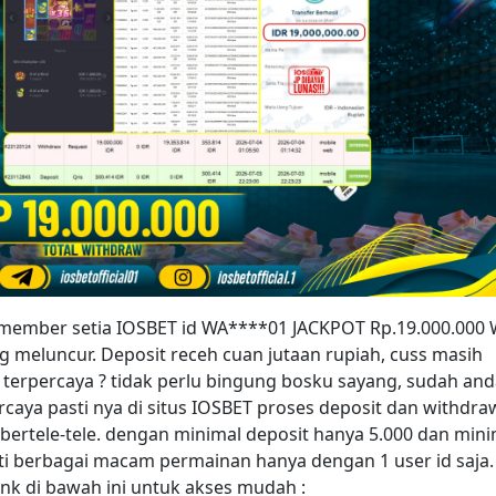
member setia IOSBET id WA****01 JACKPOT Rp.19.000.000
 meluncur. Deposit receh cuan jutaan rupiah, cuss masih
 terpercaya ? tidak perlu bingung bosku sayang, sudah an
caya pasti nya di situs IOSBET proses deposit dan withdra
 bertele-tele. dengan minimal deposit hanya 5.000 dan mini
ti berbagai macam permainan hanya dengan 1 user id saja.
ink di bawah ini untuk akses mudah :