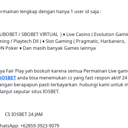
mainan lengkap dengan hanya 1 user id saja :
UBOBET / SBOBET VIRTUAL ) ♦️ Live Casino ( Evolution Gami
ing / Playtech Dll ) ♦️ Slot Gaming ( Pragmatic, Harbanero,
 IDN Poker ♦️ Dan masih banyak Games lainnya
nya Fair Play yah boskuh karena semua Permainan Live gam
iOSBET
anda bisa menemukan cs yang fast respon aktif 24
ngan berapapun pasti terbayarkan. hubungi kami untuk i
 lanjut seputar situs IOSBET.
CS IOSBET 24 JAM
hatsApp: +62859-3923-9079