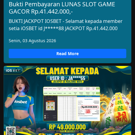
Bukti Pembayaran LUNAS SLOT GAME
GACOR Rp.41.442.000,-
BUKTI JACKPOT IOSBET - Selamat kepada member
setia iOSBET id J*****88 JACKPOT Rp.41.442.000
Senin, 03 Agustus 2026
Read More