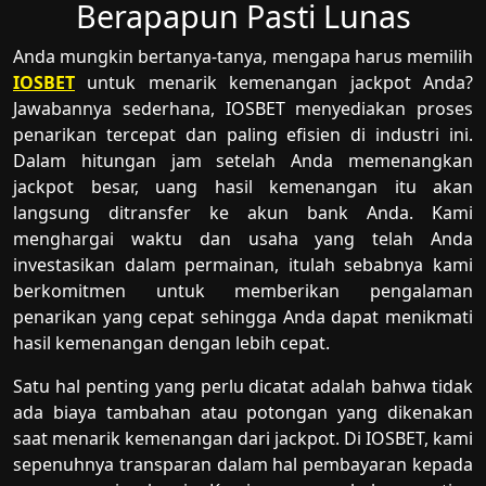
Berapapun Pasti Lunas
Anda mungkin bertanya-tanya, mengapa harus memilih
IOSBET
untuk menarik kemenangan jackpot Anda?
Jawabannya sederhana, IOSBET menyediakan proses
penarikan tercepat dan paling efisien di industri ini.
Dalam hitungan jam setelah Anda memenangkan
jackpot besar, uang hasil kemenangan itu akan
langsung ditransfer ke akun bank Anda. Kami
menghargai waktu dan usaha yang telah Anda
investasikan dalam permainan, itulah sebabnya kami
berkomitmen untuk memberikan pengalaman
penarikan yang cepat sehingga Anda dapat menikmati
hasil kemenangan dengan lebih cepat.
Satu hal penting yang perlu dicatat adalah bahwa tidak
ada biaya tambahan atau potongan yang dikenakan
saat menarik kemenangan dari jackpot. Di IOSBET, kami
sepenuhnya transparan dalam hal pembayaran kepada