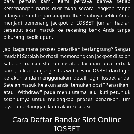
para pemain kami. Kami percaya bahwa setiap
kemenangan harus dikirimkan secara lengkap tanpa
adanya pemotongan apapun. Itu sebabnya ketika Anda
menjadi pemenang jackpot di IOSBET, jumlah hadiah
tersebut akan masuk ke rekening bank Anda tanpa
dikurangi sedikit pun.
Jadi bagaimana proses penarikan berlangsung? Sangat
mudah! Setelah berhasil memenangkan jackpot di salah
satu permainan slot online atau taruhan bola terbaik
kami, cukup kunjungi situs web resmi IOSBET dan login
ke akun anda menggunakan detail login iosbet anda.
Setelah masuk ke akun anda, temukan opsi "Penarikan"
atau "Withdraw" pada menu utama lalu ikuti petunjuk
selanjutnya untuk melengkapi proses penarikan. Tim
layanan pelanggan kami akan selalu si
Cara Daftar Bandar Slot Online
IOSBET