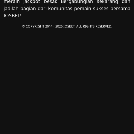
meraih jackpot besar. Bergabunglah sekarang dan
jadilah bagian dari komunitas pemain sukses bersama
IOSBET!
© COPYRIGHT 2014 - 2026 IOSBET. ALL RIGHTS RESERVED.