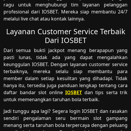
ragu untuk menghubungi tim layanan pelanggan
profesional dari IOSBET. Mereka siap membantu 24/7
melalui live chat atau kontak lainnya.
Layanan Customer Service Terbaik
Dari IOSBET
Dari semua bukti jackpot menang berapapun yang
pasti lunas, tidak ada yang dapat mengalahkan
keunggulan IOSBET. Dengan layanan customer service
terbaiknya, mereka selalu siap membantu para
member dalam setiap kesulitan yang dihadapi. Tidak
hanya itu, tersedia juga panduan lengkap tentang cara
daftar bandar slot online
IOSBET
dan tips serta trik
untuk memenangkan taruhan bola terbaik.
Jadi tunggu apa lagi? Segera login IOSBET dan rasakan
sendiri pengalaman seru bermain slot gampang
menang serta taruhan bola terpercaya dengan peluang