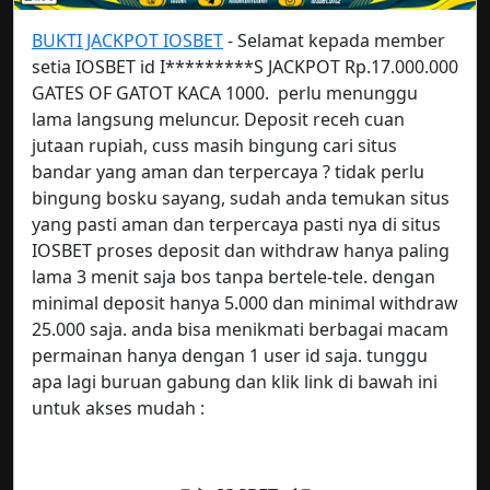
BUKTI JACKPOT IOSBET
- Selamat kepada member
setia IOSBET id I*********S JACKPOT Rp.17.000.000
GATES OF GATOT KACA 1000. perlu menunggu
lama langsung meluncur. Deposit receh cuan
jutaan rupiah, cuss masih bingung cari situs
bandar yang aman dan terpercaya ? tidak perlu
bingung bosku sayang, sudah anda temukan situs
yang pasti aman dan terpercaya pasti nya di situs
IOSBET proses deposit dan withdraw hanya paling
lama 3 menit saja bos tanpa bertele-tele. dengan
minimal deposit hanya 5.000 dan minimal withdraw
25.000 saja. anda bisa menikmati berbagai macam
permainan hanya dengan 1 user id saja. tunggu
apa lagi buruan gabung dan klik link di bawah ini
untuk akses mudah :