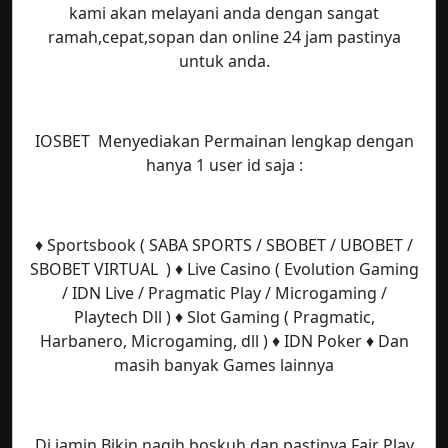
kami akan melayani anda dengan sangat
ramah,cepat,sopan dan online 24 jam pastinya
untuk anda.
IOSBET Menyediakan Permainan lengkap dengan
hanya 1 user id saja :
♦️ Sportsbook ( SABA SPORTS / SBOBET / UBOBET /
SBOBET VIRTUAL ) ♦️ Live Casino ( Evolution Gaming
/ IDN Live / Pragmatic Play / Microgaming /
Playtech Dll ) ♦️ Slot Gaming ( Pragmatic,
Harbanero, Microgaming, dll ) ♦️ IDN Poker ♦️ Dan
masih banyak Games lainnya
Di jamin Bikin nagih boskuh dan pastinya Fair Play