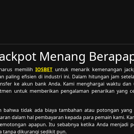
 Jackpot Menang Berapap
 harus memilih
IOSBET
untuk menarik kemenangan jackp
 paling efisien di industri ini. Dalam hitungan jam se
ansfer ke akun bank Anda. Kami menghargai waktu dan 
itmen untuk memberikan pengalaman penarikan yang ce
lah bahwa tidak ada biaya tambahan atau potongan yan
sparan dalam hal pembayaran kepada para pemain kami. K
pemotongan apapun. Itu sebabnya ketika Anda menjadi p
 tanpa dikurangi sedikit pun.