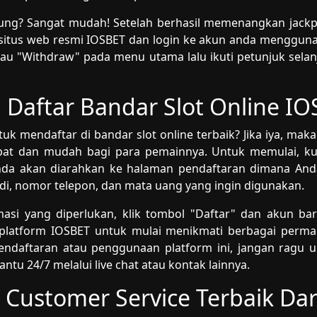
ung? Sangat mudah! Setelah berhasil memenangkan jackpot
 situs web resmi IOSBET dan login ke akun anda menggunak
au "Withdraw" pada menu utama lalu ikuti petunjuk sela
 Daftar Bandar Slot Online I
 mendaftar di bandar slot online terbaik? Jika iya, mak
at dan mudah bagi para pemainnya. Untuk memulai, kunj
Anda akan diarahkan ke halaman pendaftaran dimana And
ndi, nomor telepon, dan mata uang yang ingin digunakan.
rmasi yang diperlukan, klik tombol "Daftar" dan akun b
latform IOSBET untuk mulai menikmati berbagai permainan
endaftaran atau penggunaan platform ini, jangan ragu
tu 24/7 melalui live chat atau kontak lainnya.
 Customer Service Terbaik Dar