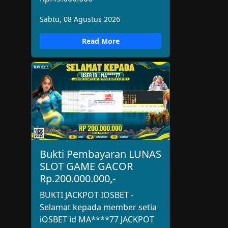
Sabtu, 08 Agustus 2026
Read More
Bukti Pembayaran LUNAS
SLOT GAME GACOR
Rp.200.000.000,-
BUKTI JACKPOT IOSBET -
Selamat kepada member setia
iOSBET id MA****77 JACKPOT