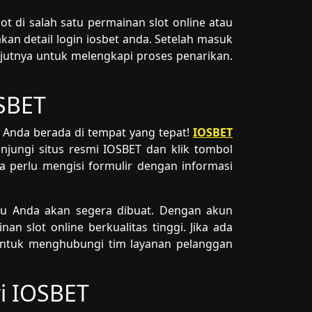
 di salah satu permainan slot online atau
an detail login iosbet anda. Setelah masuk
njutnya untuk melengkapi proses penarikan.
OSBET
a Anda berada di tempat yang tepat!
IOSBET
ungi situs resmi IOSBET dan klik tombol
a perlu mengisi formulir dengan informasi
aru Anda akan segera dibuat. Dengan akun
 slot online berkualitas tinggi. Jika ada
 untuk menghubungi tim layanan pelanggan
i IOSBET