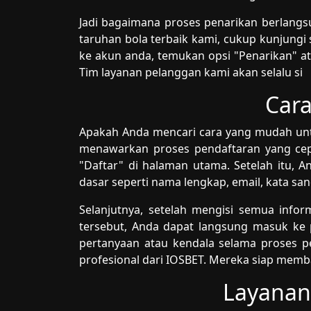
Jadi bagaimana proses penarikan berlangs
taruhan bola terbaik kami, cukup kunjungi
ke akun anda, temukan opsi "Penarikan" at
Tim layanan pelanggan kami akan selalu si
Cara
Apakah Anda mencari cara yang mudah untuk
menawarkan proses pendaftaran yang cep
"Daftar" di halaman utama. Setelah itu, 
dasar seperti nama lengkap, email, kata sa
Selanjutnya, setelah mengisi semua info
tersebut, Anda dapat langsung masuk ke p
pertanyaan atau kendala selama proses p
profesional dari IOSBET. Mereka siap memban
Layanan