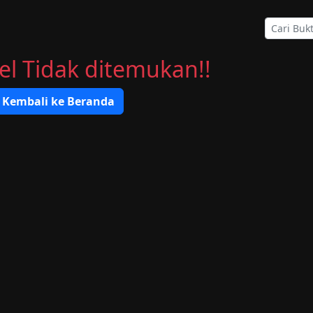
kel Tidak ditemukan!!
Kembali ke Beranda