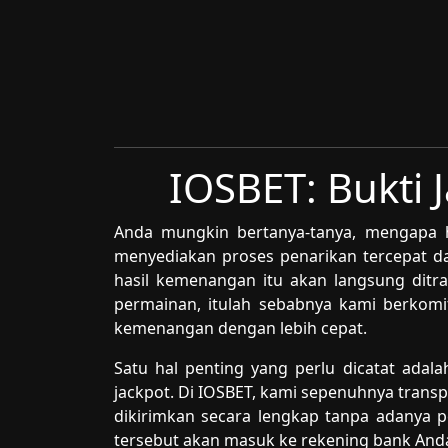
IOSBET: Bukti
Anda mungkin bertanya-tanya, mengapa
menyediakan proses penarikan tercepat dan
hasil kemenangan itu akan langsung ditr
permainan, itulah sebabnya kami berkom
kemenangan dengan lebih cepat.
Satu hal penting yang perlu dicatat ada
jackpot. Di IOSBET, kami sepenuhnya tran
dikirimkan secara lengkap tanpa adanya 
tersebut akan masuk ke rekening bank Anda