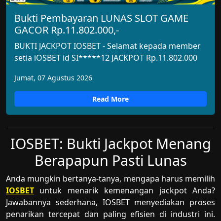
Bukti Pembayaran LUNAS SLOT GAME
GACOR Rp.11.802.000,-
BUKTI JACKPOT IOSBET - Selamat kepada member
setia iOSBET id SI*****12 JACKPOT Rp.11.802.000
Jumat, 07 Agustus 2026
Read More
IOSBET: Bukti Jackpot Menang
Berapapun Pasti Lunas
Anda mungkin bertanya-tanya, mengapa harus memilih
IOSBET
untuk menarik kemenangan jackpot Anda?
Jawabannya sederhana, IOSBET menyediakan proses
penarikan tercepat dan paling efisien di industri ini.