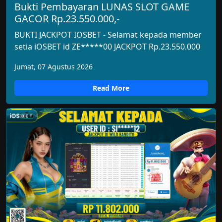
Bukti Pembayaran LUNAS SLOT GAME
GACOR Rp.23.550.000,-
BUKTI JACKPOT IOSBET - Selamat kepada member
setia iOSBET id ZE*****00 JACKPOT Rp.23.550.000
Jumat, 07 Agustus 2026
Read More