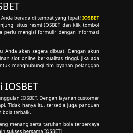
OSBET
a Anda berada di tempat yang tepat!
IOSBET
ungi situs resmi IOSBET dan klik tombol
a perlu mengisi formulir dengan informasi
aru Anda akan segera dibuat. Dengan akun
 slot online berkualitas tinggi. Jika ada
 untuk menghubungi tim layanan pelanggan
i IOSBET
eunggulan IOSBET. Dengan layanan customer
i. Tidak hanya itu, tersedia juga panduan
 bola terbaik.
pang menang serta taruhan bola terpercaya
ain sukses bersama IOSBET!