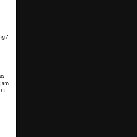
ng /
es
 jam
nfo