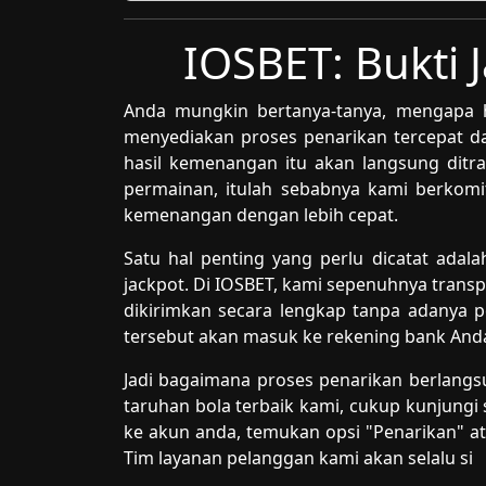
IOSBET: Bukti
Anda mungkin bertanya-tanya, mengapa
menyediakan proses penarikan tercepat dan
hasil kemenangan itu akan langsung ditr
permainan, itulah sebabnya kami berkom
kemenangan dengan lebih cepat.
Satu hal penting yang perlu dicatat ada
jackpot. Di IOSBET, kami sepenuhnya tran
dikirimkan secara lengkap tanpa adanya 
tersebut akan masuk ke rekening bank Anda
Jadi bagaimana proses penarikan berlangs
taruhan bola terbaik kami, cukup kunjungi
ke akun anda, temukan opsi "Penarikan" at
Tim layanan pelanggan kami akan selalu si