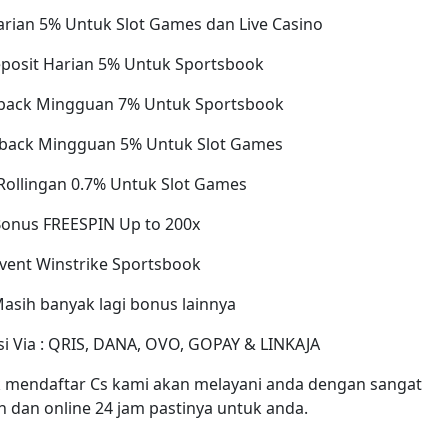
rian 5% Untuk Slot Games dan Live Casino
posit Harian 5% Untuk Sportsbook
back Mingguan 7% Untuk Sportsbook
back Mingguan 5% Untuk Slot Games
Rollingan 0.7% Untuk Slot Games
Bonus FREESPIN Up to 200x
vent Winstrike Sportsbook
asih banyak lagi bonus lainnya
i Via : QRIS, DANA, OVO, GOPAY & LINKAJA
mendaftar Cs kami akan melayani anda dengan sangat
 dan online 24 jam pastinya untuk anda.