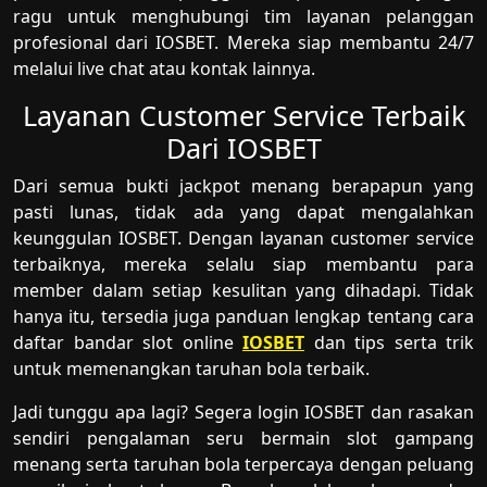
ragu untuk menghubungi tim layanan pelanggan
profesional dari IOSBET. Mereka siap membantu 24/7
melalui live chat atau kontak lainnya.
Layanan Customer Service Terbaik
Dari IOSBET
Dari semua bukti jackpot menang berapapun yang
pasti lunas, tidak ada yang dapat mengalahkan
keunggulan IOSBET. Dengan layanan customer service
terbaiknya, mereka selalu siap membantu para
member dalam setiap kesulitan yang dihadapi. Tidak
hanya itu, tersedia juga panduan lengkap tentang cara
daftar bandar slot online
IOSBET
dan tips serta trik
untuk memenangkan taruhan bola terbaik.
Jadi tunggu apa lagi? Segera login IOSBET dan rasakan
sendiri pengalaman seru bermain slot gampang
menang serta taruhan bola terpercaya dengan peluang