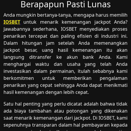
Berapapun Pasti Lunas
Anda mungkin bertanya-tanya, mengapa harus memilih
IOSBET
untuk menarik kemenangan jackpot Anda?
Jawabannya sederhana, IOSBET menyediakan proses
penarikan tercepat dan paling efisien di industri ini.
Dalam hitungan jam setelah Anda memenangkan
jackpot besar, uang hasil kemenangan itu akan
langsung ditransfer ke akun bank Anda. Kami
menghargai waktu dan usaha yang telah Anda
investasikan dalam permainan, itulah sebabnya kami
berkomitmen untuk memberikan pengalaman
penarikan yang cepat sehingga Anda dapat menikmati
hasil kemenangan dengan lebih cepat.
Satu hal penting yang perlu dicatat adalah bahwa tidak
ada biaya tambahan atau potongan yang dikenakan
saat menarik kemenangan dari jackpot. Di IOSBET, kami
sepenuhnya transparan dalam hal pembayaran kepada