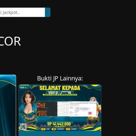
ACOR
Bukti JP Lainnya: