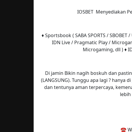
IOSBET Menyediakan Per
♦️ Sportsbook ( SABA SPORTS / SBOBET / 
IDN Live / Pragmatic Play / Microgam
Microgaming, dll ) ♦️
Di jamin Bikin nagih boskuh dan pasti
(LANGSUNG). Tunggu apa lagi ? hanya di
dan tentunya aman terpercaya, kemena
lebih
☎️ W