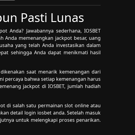
un Pasti Lunas
ot Anda? Jawabannya sederhana, IOSBET
telah Anda memenangkan jackpot besar, uang
usaha yang telah Anda investasikan dalam
pat sehingga Anda dapat menikmati hasil
g dikenakan saat menarik kemenangan dari
ami percaya bahwa setiap kemenangan harus
emenang jackpot di IOSBET, jumlah hadiah
 di salah satu permainan slot online atau
an detail login iosbet anda. Setelah masuk
njutnya untuk melengkapi proses penarikan.