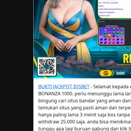
BUKTI JACKPOT IOSBET
- Selamat kepada 
BONANZA 1000. perlu menunggu lama lang
bingung cari situs bandar yang aman dan
temukan situs yang pasti aman dan terper
hanya paling lama 3 menit saja bos tanpa
withdraw 25.000 saja. anda bisa menikma
tunggu apa lagi buruan gabung dan klik l