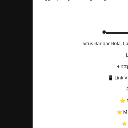
●▬▬▬▬
Situs Bandar Bola, C
♦️ ht
📱 Link V
⭐️ 
⭐️ Mi
⭐️