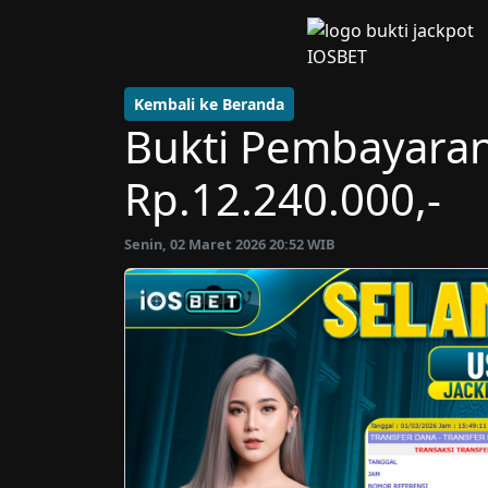
Kembali ke Beranda
Bukti Pembayar
Rp.12.240.000,-
Senin, 02 Maret 2026 20:52 WIB