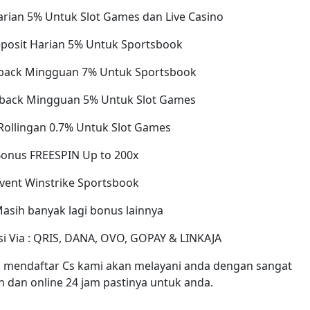
rian 5% Untuk Slot Games dan Live Casino
posit Harian 5% Untuk Sportsbook
back Mingguan 7% Untuk Sportsbook
back Mingguan 5% Untuk Slot Games
Rollingan 0.7% Untuk Slot Games
Bonus FREESPIN Up to 200x
vent Winstrike Sportsbook
asih banyak lagi bonus lainnya
i Via : QRIS, DANA, OVO, GOPAY & LINKAJA
mendaftar Cs kami akan melayani anda dengan sangat
 dan online 24 jam pastinya untuk anda.