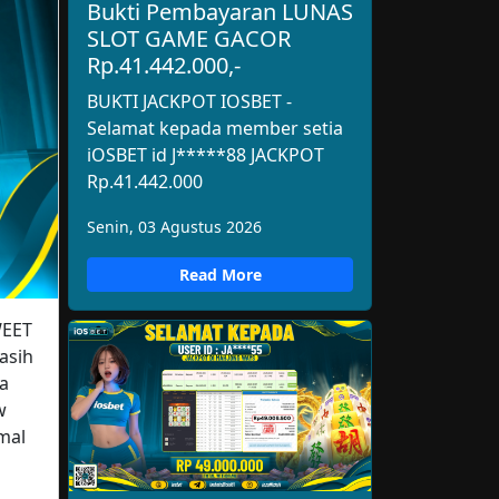
Bukti Pembayaran LUNAS
SLOT GAME GACOR
Rp.41.442.000,-
BUKTI JACKPOT IOSBET -
Selamat kepada member setia
iOSBET id J*****88 JACKPOT
Rp.41.442.000
Senin, 03 Agustus 2026
Read More
WEET
asih
da
w
mal