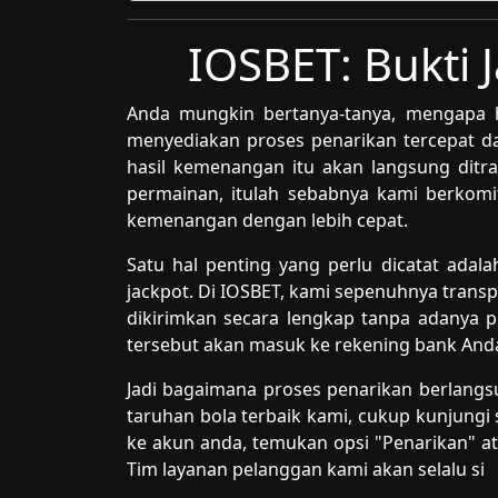
IOSBET: Bukti
Anda mungkin bertanya-tanya, mengapa
menyediakan proses penarikan tercepat dan
hasil kemenangan itu akan langsung ditr
permainan, itulah sebabnya kami berkom
kemenangan dengan lebih cepat.
Satu hal penting yang perlu dicatat ada
jackpot. Di IOSBET, kami sepenuhnya tran
dikirimkan secara lengkap tanpa adanya 
tersebut akan masuk ke rekening bank Anda
Jadi bagaimana proses penarikan berlangs
taruhan bola terbaik kami, cukup kunjungi
ke akun anda, temukan opsi "Penarikan" at
Tim layanan pelanggan kami akan selalu si