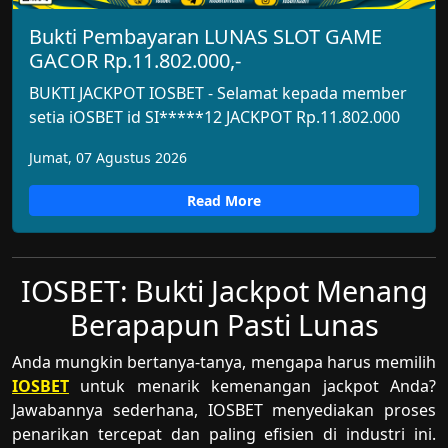
Bukti Pembayaran LUNAS SLOT GAME
GACOR Rp.11.802.000,-
BUKTI JACKPOT IOSBET - Selamat kepada member
setia iOSBET id SI*****12 JACKPOT Rp.11.802.000
Jumat, 07 Agustus 2026
Read More
IOSBET: Bukti Jackpot Menang
Berapapun Pasti Lunas
Anda mungkin bertanya-tanya, mengapa harus memilih
IOSBET
untuk menarik kemenangan jackpot Anda?
Jawabannya sederhana, IOSBET menyediakan proses
penarikan tercepat dan paling efisien di industri ini.