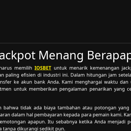
 Jackpot Menang Berapap
 harus memilih
IOSBET
untuk menarik kemenangan jackp
 paling efisien di industri ini. Dalam hitungan jam se
ansfer ke akun bank Anda. Kami menghargai waktu dan 
itmen untuk memberikan pengalaman penarikan yang ce
lah bahwa tidak ada biaya tambahan atau potongan yan
sparan dalam hal pembayaran kepada para pemain kami. K
pemotongan apapun. Itu sebabnya ketika Anda menjadi p
 tanpa dikurangi sedikit pun.