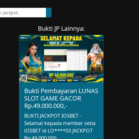
Bukti JP Lainnya:
Bukti Pembayaran LUNAS
SLOT GAME GACOR
Rp.49.000.000,-
BUKTI JACKPOT IOSBET -
Selamat kepada member setia
iOSBET id LO****03 JACKPOT
Rp.49.000.000