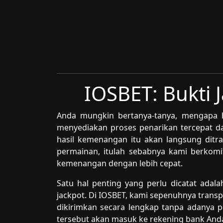
IOSBET: Bukti
Anda mungkin bertanya-tanya, mengapa
menyediakan proses penarikan tercepat dan
hasil kemenangan itu akan langsung ditr
permainan, itulah sebabnya kami berkom
kemenangan dengan lebih cepat.
Satu hal penting yang perlu dicatat ada
jackpot. Di IOSBET, kami sepenuhnya tran
dikirimkan secara lengkap tanpa adanya 
tersebut akan masuk ke rekening bank Anda