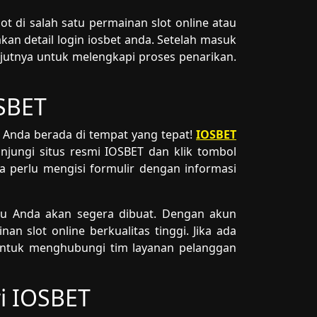
 di salah satu permainan slot online atau
an detail login iosbet anda. Setelah masuk
njutnya untuk melengkapi proses penarikan.
OSBET
a Anda berada di tempat yang tepat!
IOSBET
ungi situs resmi IOSBET dan klik tombol
a perlu mengisi formulir dengan informasi
aru Anda akan segera dibuat. Dengan akun
 slot online berkualitas tinggi. Jika ada
 untuk menghubungi tim layanan pelanggan
i IOSBET