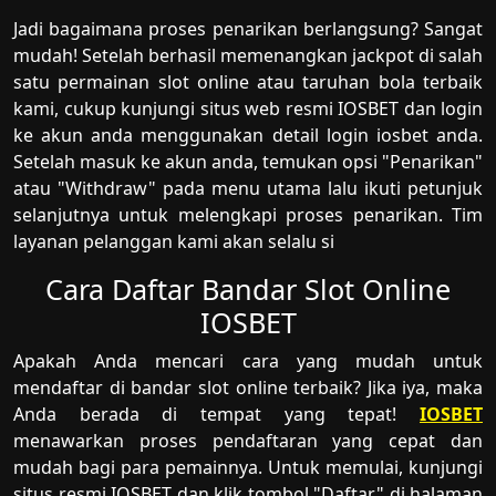
Jadi bagaimana proses penarikan berlangsung? Sangat
mudah! Setelah berhasil memenangkan jackpot di salah
satu permainan slot online atau taruhan bola terbaik
kami, cukup kunjungi situs web resmi IOSBET dan login
ke akun anda menggunakan detail login iosbet anda.
Setelah masuk ke akun anda, temukan opsi "Penarikan"
atau "Withdraw" pada menu utama lalu ikuti petunjuk
selanjutnya untuk melengkapi proses penarikan. Tim
layanan pelanggan kami akan selalu si
Cara Daftar Bandar Slot Online
IOSBET
Apakah Anda mencari cara yang mudah untuk
mendaftar di bandar slot online terbaik? Jika iya, maka
Anda berada di tempat yang tepat!
IOSBET
menawarkan proses pendaftaran yang cepat dan
mudah bagi para pemainnya. Untuk memulai, kunjungi
situs resmi IOSBET dan klik tombol "Daftar" di halaman