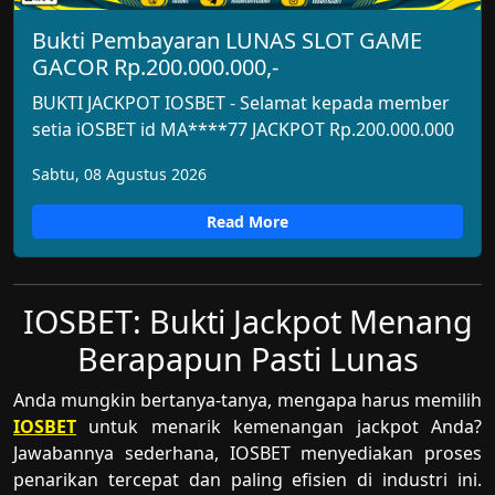
Bukti Pembayaran LUNAS SLOT GAME
GACOR Rp.200.000.000,-
BUKTI JACKPOT IOSBET - Selamat kepada member
setia iOSBET id MA****77 JACKPOT Rp.200.000.000
Sabtu, 08 Agustus 2026
Read More
IOSBET: Bukti Jackpot Menang
Berapapun Pasti Lunas
Anda mungkin bertanya-tanya, mengapa harus memilih
IOSBET
untuk menarik kemenangan jackpot Anda?
Jawabannya sederhana, IOSBET menyediakan proses
penarikan tercepat dan paling efisien di industri ini.