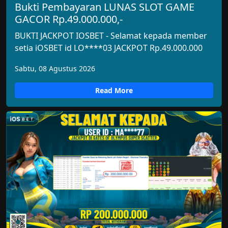
Bukti Pembayaran LUNAS SLOT GAME
GACOR Rp.49.000.000,-
BUKTI JACKPOT IOSBET - Selamat kepada member
setia iOSBET id LO****03 JACKPOT Rp.49.000.000
Sabtu, 08 Agustus 2026
Read More