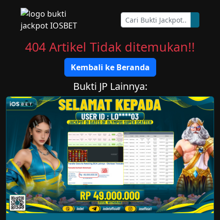
404 Artikel Tidak ditemukan!!
Kembali ke Beranda
Bukti JP Lainnya: