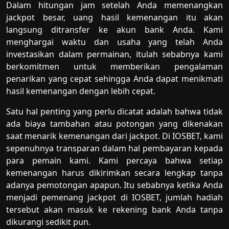
Dalam hitungan jam setelah Anda memenangkan
jackpot besar, uang hasil kemenangan itu akan
langsung ditransfer ke akun bank Anda. Kami
menghargai waktu dan usaha yang telah Anda
investasikan dalam permainan, itulah sebabnya kami
berkomitmen untuk memberikan pengalaman
penarikan yang cepat sehingga Anda dapat menikmati
hasil kemenangan dengan lebih cepat.
Satu hal penting yang perlu dicatat adalah bahwa tidak
ada biaya tambahan atau potongan yang dikenakan
saat menarik kemenangan dari jackpot. Di IOSBET, kami
sepenuhnya transparan dalam hal pembayaran kepada
para pemain kami. Kami percaya bahwa setiap
kemenangan harus dikirimkan secara lengkap tanpa
adanya pemotongan apapun. Itu sebabnya ketika Anda
menjadi pemenang jackpot di IOSBET, jumlah hadiah
tersebut akan masuk ke rekening bank Anda tanpa
dikurangi sedikit pun.