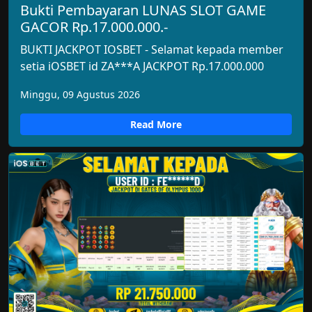
Bukti Pembayaran LUNAS SLOT GAME
GACOR Rp.17.000.000.-
BUKTI JACKPOT IOSBET - Selamat kepada member
setia iOSBET id ZA***A JACKPOT Rp.17.000.000
Minggu, 09 Agustus 2026
Read More