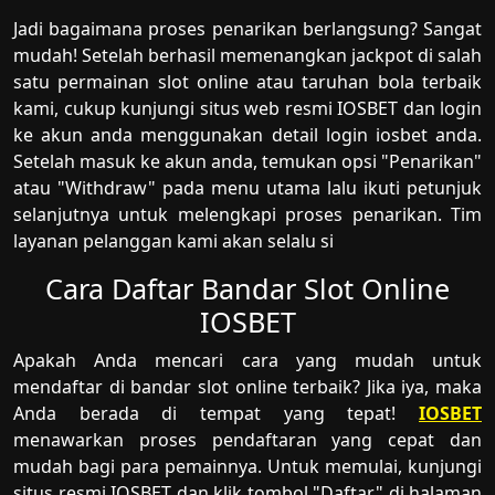
Jadi bagaimana proses penarikan berlangsung? Sangat
mudah! Setelah berhasil memenangkan jackpot di salah
satu permainan slot online atau taruhan bola terbaik
kami, cukup kunjungi situs web resmi IOSBET dan login
ke akun anda menggunakan detail login iosbet anda.
Setelah masuk ke akun anda, temukan opsi "Penarikan"
atau "Withdraw" pada menu utama lalu ikuti petunjuk
selanjutnya untuk melengkapi proses penarikan. Tim
layanan pelanggan kami akan selalu si
Cara Daftar Bandar Slot Online
IOSBET
Apakah Anda mencari cara yang mudah untuk
mendaftar di bandar slot online terbaik? Jika iya, maka
Anda berada di tempat yang tepat!
IOSBET
menawarkan proses pendaftaran yang cepat dan
mudah bagi para pemainnya. Untuk memulai, kunjungi
situs resmi IOSBET dan klik tombol "Daftar" di halaman