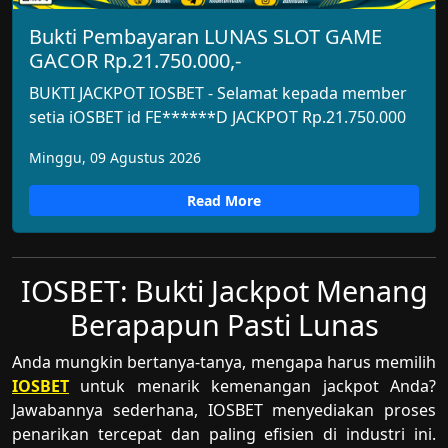
Bukti Pembayaran LUNAS SLOT GAME
GACOR Rp.21.750.000,-
BUKTI JACKPOT IOSBET - Selamat kepada member
setia iOSBET id FE******D JACKPOT Rp.21.750.000
Minggu, 09 Agustus 2026
Read More
IOSBET: Bukti Jackpot Menang
Berapapun Pasti Lunas
Anda mungkin bertanya-tanya, mengapa harus memilih
IOSBET
untuk menarik kemenangan jackpot Anda?
Jawabannya sederhana, IOSBET menyediakan proses
penarikan tercepat dan paling efisien di industri ini.