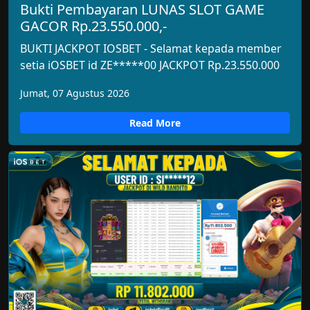
Bukti Pembayaran LUNAS SLOT GAME
GACOR Rp.23.550.000,-
BUKTI JACKPOT IOSBET - Selamat kepada member
setia iOSBET id ZE*****00 JACKPOT Rp.23.550.000
Jumat, 07 Agustus 2026
Read More