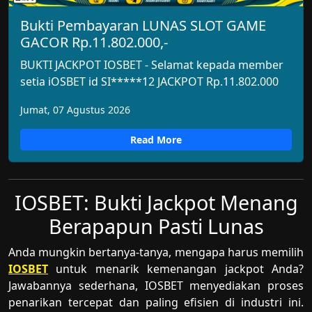
Bukti Pembayaran LUNAS SLOT GAME
GACOR Rp.11.802.000,-
BUKTI JACKPOT IOSBET - Selamat kepada member
setia iOSBET id SI*****12 JACKPOT Rp.11.802.000
Jumat, 07 Agustus 2026
Read More
IOSBET: Bukti Jackpot Menang
Berapapun Pasti Lunas
Anda mungkin bertanya-tanya, mengapa harus memilih
IOSBET
untuk menarik kemenangan jackpot Anda?
Jawabannya sederhana, IOSBET menyediakan proses
penarikan tercepat dan paling efisien di industri ini.