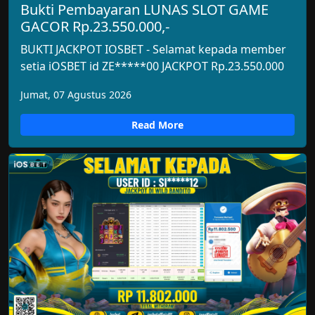
Bukti Pembayaran LUNAS SLOT GAME
GACOR Rp.23.550.000,-
BUKTI JACKPOT IOSBET - Selamat kepada member
setia iOSBET id ZE*****00 JACKPOT Rp.23.550.000
Jumat, 07 Agustus 2026
Read More