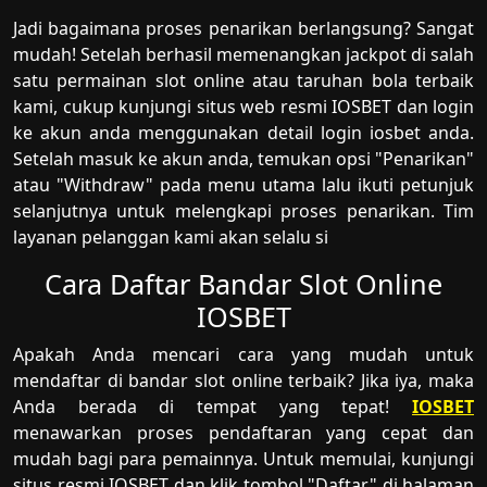
Jadi bagaimana proses penarikan berlangsung? Sangat
mudah! Setelah berhasil memenangkan jackpot di salah
satu permainan slot online atau taruhan bola terbaik
kami, cukup kunjungi situs web resmi IOSBET dan login
ke akun anda menggunakan detail login iosbet anda.
Setelah masuk ke akun anda, temukan opsi "Penarikan"
atau "Withdraw" pada menu utama lalu ikuti petunjuk
selanjutnya untuk melengkapi proses penarikan. Tim
layanan pelanggan kami akan selalu si
Cara Daftar Bandar Slot Online
IOSBET
Apakah Anda mencari cara yang mudah untuk
mendaftar di bandar slot online terbaik? Jika iya, maka
Anda berada di tempat yang tepat!
IOSBET
menawarkan proses pendaftaran yang cepat dan
mudah bagi para pemainnya. Untuk memulai, kunjungi
situs resmi IOSBET dan klik tombol "Daftar" di halaman