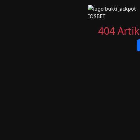
404 Arti