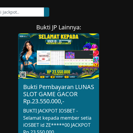
Bukti JP Lainnya:
Bukti Pembayaran LUNAS
SLOT GAME GACOR
Rp.23.550.000,-
BUKTI JACKPOT IOSBET -
Selamat kepada member setia
iOSBET id ZE*****00 JACKPOT
Rp.23.550.000