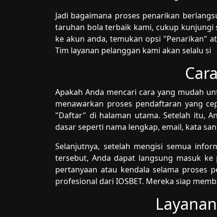
Jadi bagaimana proses penarikan berlangs
taruhan bola terbaik kami, cukup kunjungi
ke akun anda, temukan opsi "Penarikan" at
Tim layanan pelanggan kami akan selalu si
Cara
Apakah Anda mencari cara yang mudah untuk
menawarkan proses pendaftaran yang cep
"Daftar" di halaman utama. Setelah itu, 
dasar seperti nama lengkap, email, kata sa
Selanjutnya, setelah mengisi semua info
tersebut, Anda dapat langsung masuk ke p
pertanyaan atau kendala selama proses p
profesional dari IOSBET. Mereka siap memban
Layanan