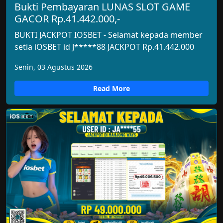
Bukti Pembayaran LUNAS SLOT GAME
GACOR Rp.41.442.000,-
BUKTI JACKPOT IOSBET - Selamat kepada member
setia iOSBET id J*****88 JACKPOT Rp.41.442.000
Senin, 03 Agustus 2026
Read More