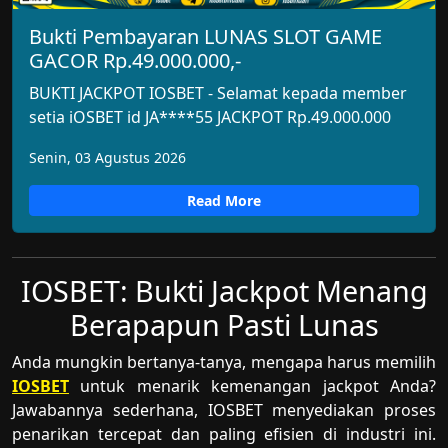
Bukti Pembayaran LUNAS SLOT GAME
GACOR Rp.49.000.000,-
BUKTI JACKPOT IOSBET - Selamat kepada member
setia iOSBET id JA****55 JACKPOT Rp.49.000.000
Senin, 03 Agustus 2026
Read More
IOSBET: Bukti Jackpot Menang
Berapapun Pasti Lunas
Anda mungkin bertanya-tanya, mengapa harus memilih
IOSBET
untuk menarik kemenangan jackpot Anda?
Jawabannya sederhana, IOSBET menyediakan proses
penarikan tercepat dan paling efisien di industri ini.