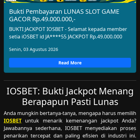
Bukti Pembayaran LUNAS SLOT GAME
GACOR Rp.49.000.000,-
BUKTI JACKPOT IOSBET - Selamat kepada member
setia iOSBET id JA****55 JACKPOT Rp.49.000.000
Senin, 03 Agustus 2026
Read More
IOSBET: Bukti Jackpot Menang
Berapapun Pasti Lunas
Anda mungkin bertanya-tanya, mengapa harus memilih
IOSBET
untuk menarik kemenangan jackpot Anda?
Jawabannya sederhana, IOSBET menyediakan proses
penarikan tercepat dan paling efisien di industri ini.