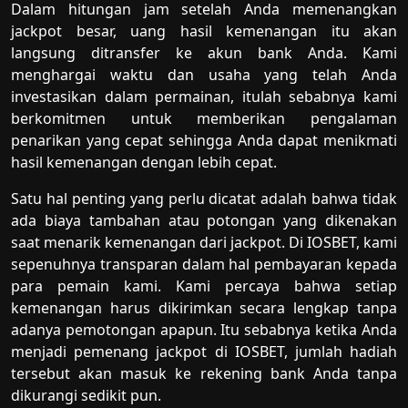
Dalam hitungan jam setelah Anda memenangkan
jackpot besar, uang hasil kemenangan itu akan
langsung ditransfer ke akun bank Anda. Kami
menghargai waktu dan usaha yang telah Anda
investasikan dalam permainan, itulah sebabnya kami
berkomitmen untuk memberikan pengalaman
penarikan yang cepat sehingga Anda dapat menikmati
hasil kemenangan dengan lebih cepat.
Satu hal penting yang perlu dicatat adalah bahwa tidak
ada biaya tambahan atau potongan yang dikenakan
saat menarik kemenangan dari jackpot. Di IOSBET, kami
sepenuhnya transparan dalam hal pembayaran kepada
para pemain kami. Kami percaya bahwa setiap
kemenangan harus dikirimkan secara lengkap tanpa
adanya pemotongan apapun. Itu sebabnya ketika Anda
menjadi pemenang jackpot di IOSBET, jumlah hadiah
tersebut akan masuk ke rekening bank Anda tanpa
dikurangi sedikit pun.