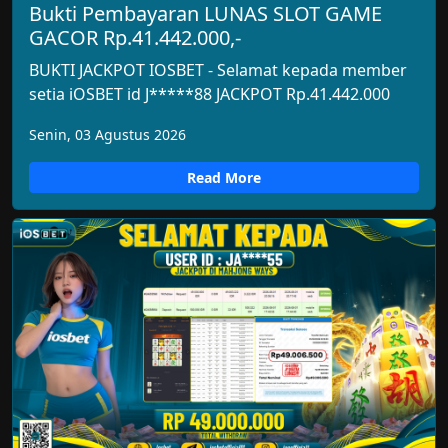
Bukti Pembayaran LUNAS SLOT GAME
GACOR Rp.41.442.000,-
BUKTI JACKPOT IOSBET - Selamat kepada member
setia iOSBET id J*****88 JACKPOT Rp.41.442.000
Senin, 03 Agustus 2026
Read More