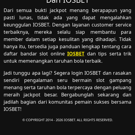
Dari semua bukti jackpot menang berapapun yang
pasti lunas, tidak ada yang dapat mengalahkan
keunggulan IOSBET. Dengan layanan customer service
terbaiknya, mereka selalu siap membantu para
member dalam setiap kesulitan yang dihadapi. Tidak
hanya itu, tersedia juga panduan lengkap tentang cara
daftar bandar slot online
IOSBET
dan tips serta trik
untuk memenangkan taruhan bola terbaik.
Jadi tunggu apa lagi? Segera login IOSBET dan rasakan
sendiri pengalaman seru bermain slot gampang
menang serta taruhan bola terpercaya dengan peluang
meraih jackpot besar. Bergabunglah sekarang dan
jadilah bagian dari komunitas pemain sukses bersama
IOSBET!
© COPYRIGHT 2014 - 2026 IOSBET. ALL RIGHTS RESERVED.