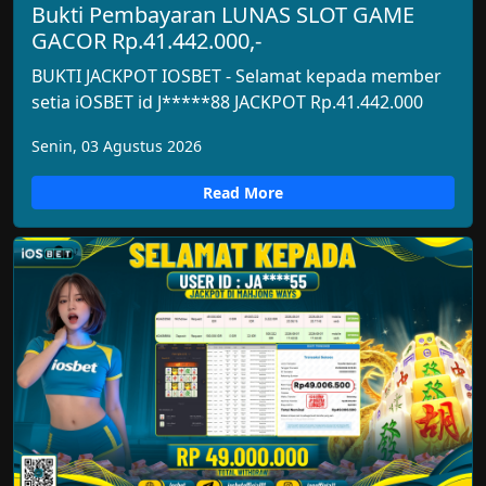
Bukti Pembayaran LUNAS SLOT GAME
GACOR Rp.41.442.000,-
BUKTI JACKPOT IOSBET - Selamat kepada member
setia iOSBET id J*****88 JACKPOT Rp.41.442.000
Senin, 03 Agustus 2026
Read More