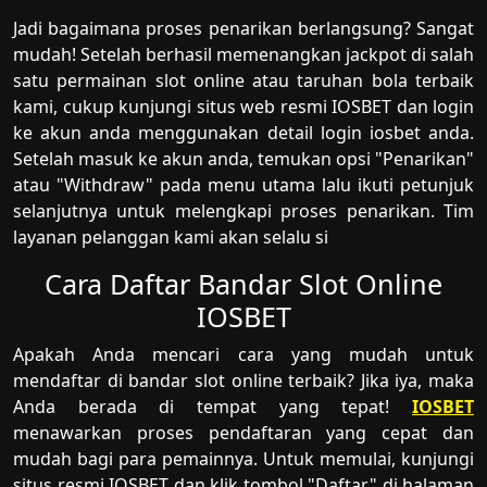
Jadi bagaimana proses penarikan berlangsung? Sangat
mudah! Setelah berhasil memenangkan jackpot di salah
satu permainan slot online atau taruhan bola terbaik
kami, cukup kunjungi situs web resmi IOSBET dan login
ke akun anda menggunakan detail login iosbet anda.
Setelah masuk ke akun anda, temukan opsi "Penarikan"
atau "Withdraw" pada menu utama lalu ikuti petunjuk
selanjutnya untuk melengkapi proses penarikan. Tim
layanan pelanggan kami akan selalu si
Cara Daftar Bandar Slot Online
IOSBET
Apakah Anda mencari cara yang mudah untuk
mendaftar di bandar slot online terbaik? Jika iya, maka
Anda berada di tempat yang tepat!
IOSBET
menawarkan proses pendaftaran yang cepat dan
mudah bagi para pemainnya. Untuk memulai, kunjungi
situs resmi IOSBET dan klik tombol "Daftar" di halaman