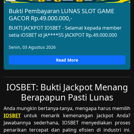
Bukti Pembayaran LUNAS SLOT GAME
GACOR Rp.49.000.000,-
BUKTI JACKPOT IOSBET - Selamat kepada member
setia iOSBET id JA****55 JACKPOT Rp.49.000.000
Senin, 03 Agustus 2026
Read More
IOSBET: Bukti Jackpot Menang
Berapapun Pasti Lunas
Anda mungkin bertanya-tanya, mengapa harus memilih
IOSBET
untuk menarik kemenangan jackpot Anda?
Jawabannya sederhana, IOSBET menyediakan proses
penarikan tercepat dan paling efisien di industri ini.