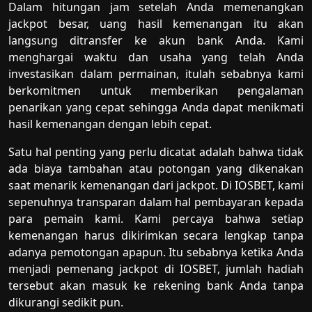
Dalam hitungan jam setelah Anda memenangkan
jackpot besar, uang hasil kemenangan itu akan
langsung ditransfer ke akun bank Anda. Kami
menghargai waktu dan usaha yang telah Anda
investasikan dalam permainan, itulah sebabnya kami
berkomitmen untuk memberikan pengalaman
penarikan yang cepat sehingga Anda dapat menikmati
hasil kemenangan dengan lebih cepat.
Satu hal penting yang perlu dicatat adalah bahwa tidak
ada biaya tambahan atau potongan yang dikenakan
saat menarik kemenangan dari jackpot. Di IOSBET, kami
sepenuhnya transparan dalam hal pembayaran kepada
para pemain kami. Kami percaya bahwa setiap
kemenangan harus dikirimkan secara lengkap tanpa
adanya pemotongan apapun. Itu sebabnya ketika Anda
menjadi pemenang jackpot di IOSBET, jumlah hadiah
tersebut akan masuk ke rekening bank Anda tanpa
dikurangi sedikit pun.