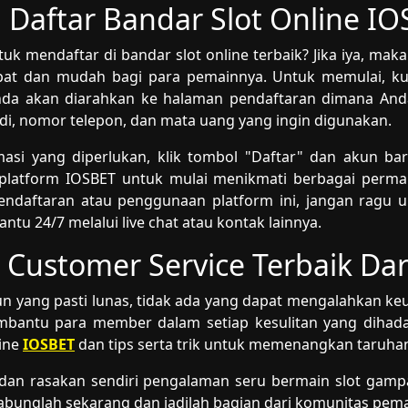
 Daftar Bandar Slot Online I
 mendaftar di bandar slot online terbaik? Jika iya, mak
at dan mudah bagi para pemainnya. Untuk memulai, kunj
Anda akan diarahkan ke halaman pendaftaran dimana And
ndi, nomor telepon, dan mata uang yang ingin digunakan.
rmasi yang diperlukan, klik tombol "Daftar" dan akun b
latform IOSBET untuk mulai menikmati berbagai permainan
endaftaran atau penggunaan platform ini, jangan ragu
tu 24/7 melalui live chat atau kontak lainnya.
 Customer Service Terbaik Dar
n yang pasti lunas, tidak ada yang dapat mengalahkan k
embantu para member dalam setiap kesulitan yang dihadap
line
IOSBET
dan tips serta trik untuk memenangkan taruhan
T dan rasakan sendiri pengalaman seru bermain slot gam
abunglah sekarang dan jadilah bagian dari komunitas pem