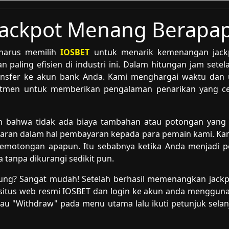
 Jackpot Menang Berapap
 harus memilih
IOSBET
untuk menarik kemenangan jackp
 paling efisien di industri ini. Dalam hitungan jam se
ansfer ke akun bank Anda. Kami menghargai waktu dan 
itmen untuk memberikan pengalaman penarikan yang ce
lah bahwa tidak ada biaya tambahan atau potongan yan
sparan dalam hal pembayaran kepada para pemain kami. K
pemotongan apapun. Itu sebabnya ketika Anda menjadi p
 tanpa dikurangi sedikit pun.
ung? Sangat mudah! Setelah berhasil memenangkan jackpot
 situs web resmi IOSBET dan login ke akun anda menggunak
au "Withdraw" pada menu utama lalu ikuti petunjuk sela