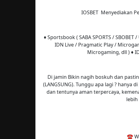
IOSBET Menyediakan Per
♦️ Sportsbook ( SABA SPORTS / SBOBET / 
IDN Live / Pragmatic Play / Microgam
Microgaming, dll ) ♦️
Di jamin Bikin nagih boskuh dan pasti
(LANGSUNG). Tunggu apa lagi ? hanya di
dan tentunya aman terpercaya, kemena
lebih
☎️ W