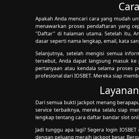
Cara
Apakah Anda mencari cara yang mudah untuk
menawarkan proses pendaftaran yang cep
"Daftar" di halaman utama. Setelah itu, 
dasar seperti nama lengkap, email, kata sa
Selanjutnya, setelah mengisi semua info
tersebut, Anda dapat langsung masuk ke p
pertanyaan atau kendala selama proses p
profesional dari IOSBET. Mereka siap memban
Layanan
Dari semua bukti jackpot menang berapapu
service terbaiknya, mereka selalu siap m
lengkap tentang cara daftar bandar slot on
Jadi tunggu apa lagi? Segera login IOSBE
dengan peluang meraih jackpot besar. Berg