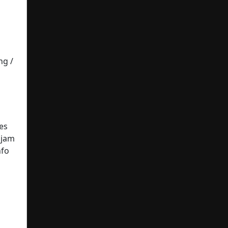
ng /
es
 jam
nfo