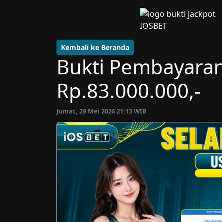
Kembali ke Beranda
Bukti Pembayara
Rp.83.000.000,-
Jumat, 29 Mei 2026 21:13 WIB