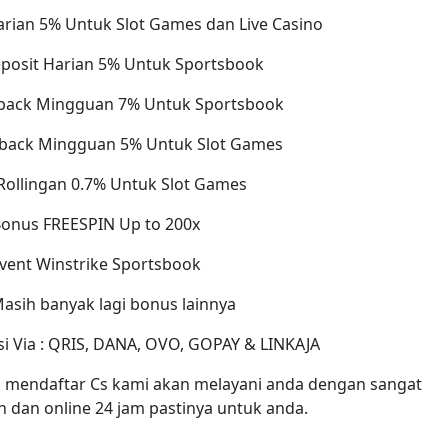
rian 5% Untuk Slot Games dan Live Casino
posit Harian 5% Untuk Sportsbook
back Mingguan 7% Untuk Sportsbook
back Mingguan 5% Untuk Slot Games
Rollingan 0.7% Untuk Slot Games
Bonus FREESPIN Up to 200x
vent Winstrike Sportsbook
asih banyak lagi bonus lainnya
i Via : QRIS, DANA, OVO, GOPAY & LINKAJA
mendaftar Cs kami akan melayani anda dengan sangat
 dan online 24 jam pastinya untuk anda.