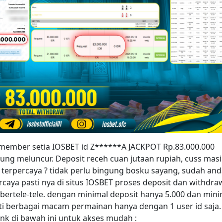
member setia IOSBET id Z******A JACKPOT Rp.83.000.000
g meluncur. Deposit receh cuan jutaan rupiah, cuss mas
 terpercaya ? tidak perlu bingung bosku sayang, sudah an
caya pasti nya di situs IOSBET proses deposit dan withdra
 bertele-tele. dengan minimal deposit hanya 5.000 dan mini
ti berbagai macam permainan hanya dengan 1 user id saja.
ink di bawah ini untuk akses mudah :