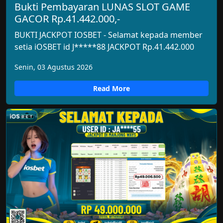
Bukti Pembayaran LUNAS SLOT GAME
GACOR Rp.41.442.000,-
BUKTI JACKPOT IOSBET - Selamat kepada member
setia iOSBET id J*****88 JACKPOT Rp.41.442.000
Senin, 03 Agustus 2026
Read More