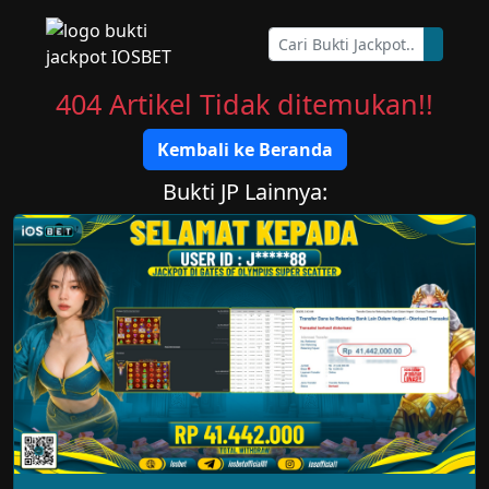
404 Artikel Tidak ditemukan!!
Kembali ke Beranda
Bukti JP Lainnya: