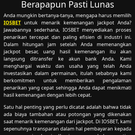
Berapapun Pasti Lunas
Anda mungkin bertanya-tanya, mengapa harus memilih
IOSBET
untuk menarik kemenangan jackpot Anda?
Jawabannya sederhana, IOSBET menyediakan proses
penarikan tercepat dan paling efisien di industri ini.
Dalam hitungan jam setelah Anda memenangkan
jackpot besar, uang hasil kemenangan itu akan
langsung ditransfer ke akun bank Anda. Kami
menghargai waktu dan usaha yang telah Anda
investasikan dalam permainan, itulah sebabnya kami
berkomitmen untuk memberikan pengalaman
penarikan yang cepat sehingga Anda dapat menikmati
hasil kemenangan dengan lebih cepat.
Satu hal penting yang perlu dicatat adalah bahwa tidak
ada biaya tambahan atau potongan yang dikenakan
saat menarik kemenangan dari jackpot. Di IOSBET, kami
sepenuhnya transparan dalam hal pembayaran kepada