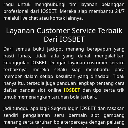
ragu untuk menghubungi tim layanan pelanggan
profesional dari IOSBET. Mereka siap membantu 24/7
melalui live chat atau kontak lainnya.
Layanan Customer Service Terbaik
Dari IOSBET
Dari semua bukti jackpot menang berapapun yang
pasti lunas, tidak ada yang dapat mengalahkan
keunggulan IOSBET. Dengan layanan customer service
terbaiknya, mereka selalu siap membantu para
member dalam setiap kesulitan yang dihadapi. Tidak
hanya itu, tersedia juga panduan lengkap tentang cara
daftar bandar slot online
IOSBET
dan tips serta trik
untuk memenangkan taruhan bola terbaik.
Jadi tunggu apa lagi? Segera login IOSBET dan rasakan
sendiri pengalaman seru bermain slot gampang
menang serta taruhan bola terpercaya dengan peluang