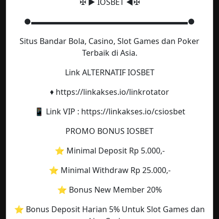
✠ ► IOSBET ◄✠
●▬▬▬▬▬▬▬▬▬▬▬▬▬▬▬▬▬▬▬▬●
Situs Bandar Bola, Casino, Slot Games dan Poker
Terbaik di Asia.
Link ALTERNATIF IOSBET
♦️ https://linkakses.io/linkrotator
📱 Link VIP : https://linkakses.io/csiosbet
PROMO BONUS IOSBET
⭐️ Minimal Deposit Rp 5.000,-
⭐️ Minimal Withdraw Rp 25.000,-
⭐️ Bonus New Member 20%
⭐️ Bonus Deposit Harian 5% Untuk Slot Games dan