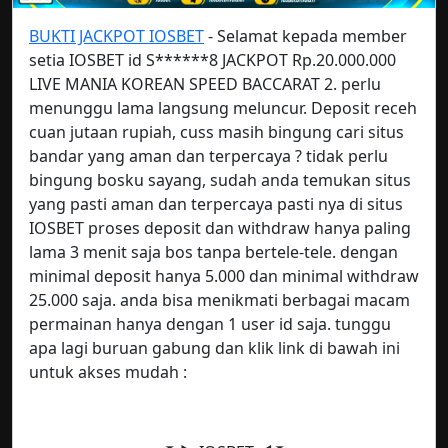
BUKTI JACKPOT IOSBET
- Selamat kepada member
setia IOSBET id S******8 JACKPOT Rp.20.000.000
LIVE MANIA KOREAN SPEED BACCARAT 2. perlu
menunggu lama langsung meluncur. Deposit receh
cuan jutaan rupiah, cuss masih bingung cari situs
bandar yang aman dan terpercaya ? tidak perlu
bingung bosku sayang, sudah anda temukan situs
yang pasti aman dan terpercaya pasti nya di situs
IOSBET proses deposit dan withdraw hanya paling
lama 3 menit saja bos tanpa bertele-tele. dengan
minimal deposit hanya 5.000 dan minimal withdraw
25.000 saja. anda bisa menikmati berbagai macam
permainan hanya dengan 1 user id saja. tunggu
apa lagi buruan gabung dan klik link di bawah ini
untuk akses mudah :