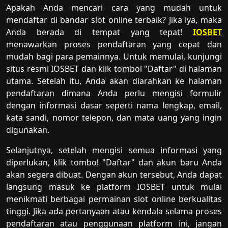
Apakah Anda mencari cara yang mudah untuk
mendaftar di bandar slot online terbaik? Jika iya, maka
Anda berada di tempat yang tepat!
IOSBET
menawarkan proses pendaftaran yang cepat dan
mudah bagi para pemainnya. Untuk memulai, kunjungi
situs resmi IOSBET dan klik tombol "Daftar" di halaman
utama. Setelah itu, Anda akan diarahkan ke halaman
pendaftaran dimana Anda perlu mengisi formulir
dengan informasi dasar seperti nama lengkap, email,
kata sandi, nomor telepon, dan mata uang yang ingin
digunakan.
Selanjutnya, setelah mengisi semua informasi yang
diperlukan, klik tombol "Daftar" dan akun baru Anda
akan segera dibuat. Dengan akun tersebut, Anda dapat
langsung masuk ke platform IOSBET untuk mulai
menikmati berbagai permainan slot online berkualitas
tinggi. Jika ada pertanyaan atau kendala selama proses
pendaftaran atau penggunaan platform ini, jangan