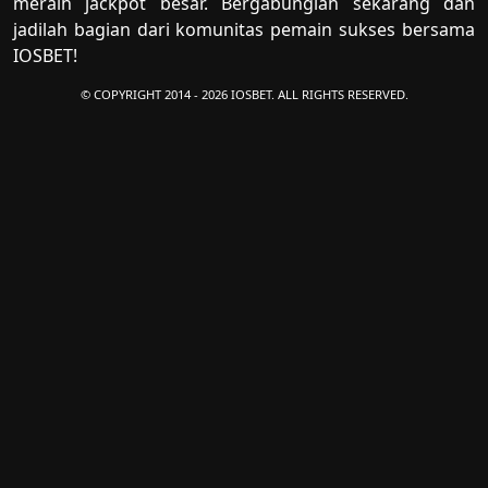
meraih jackpot besar. Bergabunglah sekarang dan
jadilah bagian dari komunitas pemain sukses bersama
IOSBET!
© COPYRIGHT 2014 - 2026 IOSBET. ALL RIGHTS RESERVED.