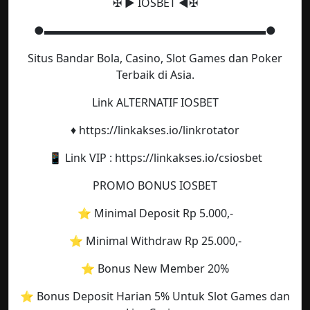
✠ ► IOSBET ◄✠
●▬▬▬▬▬▬▬▬▬▬▬▬▬▬▬▬▬▬▬▬●
Situs Bandar Bola, Casino, Slot Games dan Poker
Terbaik di Asia.
Link ALTERNATIF IOSBET
♦️ https://linkakses.io/linkrotator
📱 Link VIP : https://linkakses.io/csiosbet
PROMO BONUS IOSBET
⭐️ Minimal Deposit Rp 5.000,-
⭐️ Minimal Withdraw Rp 25.000,-
⭐️ Bonus New Member 20%
⭐️ Bonus Deposit Harian 5% Untuk Slot Games dan