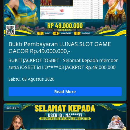
Bukti Pembayaran LUNAS SLOT GAME
GACOR Rp.49.000.000,-
BUKTI JACKPOT IOSBET - Selamat kepada member
setia iOSBET id LO****03 JACKPOT Rp.49.000.000
Sabtu, 08 Agustus 2026
Read More