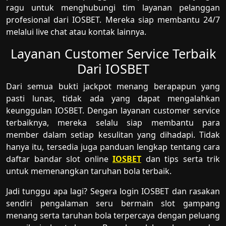
ragu untuk menghubungi tim layanan pelanggan
profesional dari IOSBET. Mereka siap membantu 24/7
melalui live chat atau kontak lainnya.
Layanan Customer Service Terbaik
Dari IOSBET
Dari semua bukti jackpot menang berapapun yang
pasti lunas, tidak ada yang dapat mengalahkan
keunggulan IOSBET. Dengan layanan customer service
terbaiknya, mereka selalu siap membantu para
member dalam setiap kesulitan yang dihadapi. Tidak
hanya itu, tersedia juga panduan lengkap tentang cara
daftar bandar slot online
IOSBET
dan tips serta trik
untuk memenangkan taruhan bola terbaik.
Jadi tunggu apa lagi? Segera login IOSBET dan rasakan
sendiri pengalaman seru bermain slot gampang
menang serta taruhan bola terpercaya dengan peluang