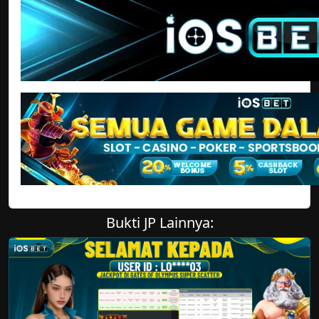
Bukti JP Lainnya: