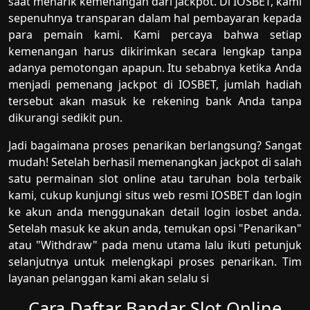
saat menarik kemenangan dari jackpot. Di IOSBET, kami
sepenuhnya transparan dalam hal pembayaran kepada
para pemain kami. Kami percaya bahwa setiap
kemenangan harus dikirimkan secara lengkap tanpa
adanya pemotongan apapun. Itu sebabnya ketika Anda
menjadi pemenang jackpot di IOSBET, jumlah hadiah
tersebut akan masuk ke rekening bank Anda tanpa
dikurangi sedikit pun.
Jadi bagaimana proses penarikan berlangsung? Sangat
mudah! Setelah berhasil memenangkan jackpot di salah
satu permainan slot online atau taruhan bola terbaik
kami, cukup kunjungi situs web resmi IOSBET dan login
ke akun anda menggunakan detail login iosbet anda.
Setelah masuk ke akun anda, temukan opsi "Penarikan"
atau "Withdraw" pada menu utama lalu ikuti petunjuk
selanjutnya untuk melengkapi proses penarikan. Tim
layanan pelanggan kami akan selalu si
Cara Daftar Bandar Slot Online