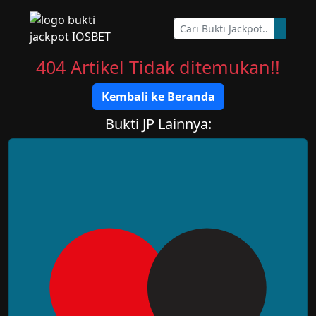
404 Artikel Tidak ditemukan!!
Kembali ke Beranda
Bukti JP Lainnya: