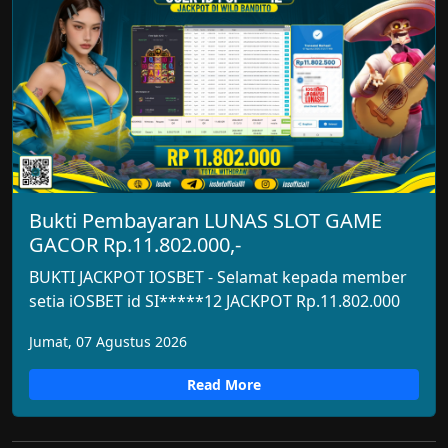
Bukti Pembayaran LUNAS SLOT GAME
GACOR Rp.11.802.000,-
BUKTI JACKPOT IOSBET - Selamat kepada member
setia iOSBET id SI*****12 JACKPOT Rp.11.802.000
Jumat, 07 Agustus 2026
Read More