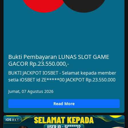
Bukti Pembayaran LUNAS SLOT GAME
GACOR Rp.23.550.000,-
BUKTI JACKPOT IOSBET - Selamat kepada member
setia iOSBET id ZE*****00 JACKPOT Rp.23.550.000
Jumat, 07 Agustus 2026
Read More