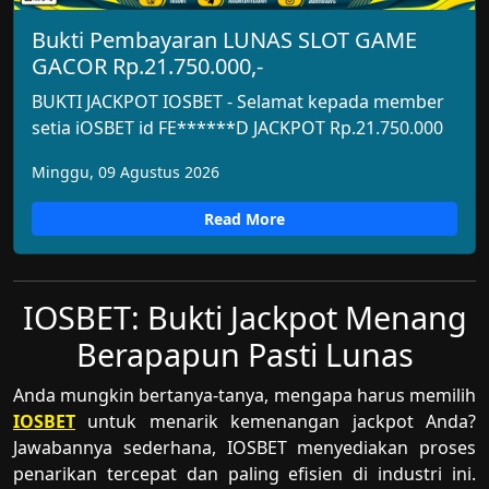
Bukti Pembayaran LUNAS SLOT GAME
GACOR Rp.21.750.000,-
BUKTI JACKPOT IOSBET - Selamat kepada member
setia iOSBET id FE******D JACKPOT Rp.21.750.000
Minggu, 09 Agustus 2026
Read More
IOSBET: Bukti Jackpot Menang
Berapapun Pasti Lunas
Anda mungkin bertanya-tanya, mengapa harus memilih
IOSBET
untuk menarik kemenangan jackpot Anda?
Jawabannya sederhana, IOSBET menyediakan proses
penarikan tercepat dan paling efisien di industri ini.