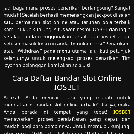
Jadi bagaimana proses penarikan berlangsung? Sangat
mudah! Setelah berhasil memenangkan jackpot di salah
satu permainan slot online atau taruhan bola terbaik
kami, cukup kunjungi situs web resmi IOSBET dan login
ke akun anda menggunakan detail login iosbet anda.
Setelah masuk ke akun anda, temukan opsi "Penarikan"
atau "Withdraw" pada menu utama lalu ikuti petunjuk
selanjutnya untuk melengkapi proses penarikan. Tim
layanan pelanggan kami akan selalu si
Cara Daftar Bandar Slot Online
IOSBET
Apakah Anda mencari cara yang mudah untuk
mendaftar di bandar slot online terbaik? Jika iya, maka
Anda berada di tempat yang tepat!
IOSBET
menawarkan proses pendaftaran yang cepat dan
mudah bagi para pemainnya. Untuk memulai, kunjungi
situs resmi IOSBET dan klik tombol "Daftar" di halaman